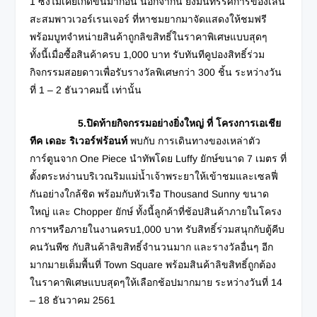
1 ซึ่งไม่เคยเกิดขึ้นมาก่อน นอกจากนี้ ยังมีนิทรรศการของเล่น
สะสมพาวเวอร์เรนเจอร์ ที่หาชมยากมาจัดแสดงให้ชมฟรี
พร้อมบูทจำหน่ายสินค้าถูกลิขสิทธิ์ในราคาพิเศษแบบสุดๆ
ทั้งนี้เมื่อซื้อสินค้าครบ 1,000 บาท รับทันทีคูปองสิทธิ์ร่วม
กิจกรรมสอยดาวเพื่อรับรางวัลพิเศษกว่า 300 ชิ้น ระหว่างวัน
ที่ 1 – 2 ธันวาคมนี้ เท่านั้น
5.ปิดท้ายกิจกรรมอย่างยิ่งใหญ่ ที่ โครงการเอเชีย
ทีค เดอะ ริเวอร์ฟร้อนท์
พบกับ การเดินทางของเหล่าตัว
การ์ตูนจาก One Piece นำทัพโดย Luffy ยักษ์ขนาด 7 เมตร ที่
ตั้งตระหง่านบริเวณริมแม่น้ำเจ้าพระยาให้เข้าชมและเซลฟี่
กันอย่างใกล้ชิด พร้อมกับหัวเรือ Thousand Sunny ขนาด
ใหญ่ และ Chopper ยักษ์ ทั้งนี้ลูกค้าที่ช้อปสินค้าภายในโครง
การฯหรือภายในงานครบ1,000 บาท รับสิทธิ์ร่วมสนุกกับตู้คีบ
คนวันพีซ กับสินค้าลิขสิทธิ์จำนวนมาก และรางวัลอื่นๆ อีก
มากมายเต็มพื้นที่ Town Square พร้อมสินค้าลิขสิทธิ์ถูกต้อง
ในราคาพิเศษแบบสุดๆให้เลือกช้อปมากมาย ระหว่างวันที่ 14
– 18 ธันวาคม 2561