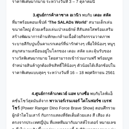
ราคาพิเศษมากมาย ระหว่างวันที่ 3 – 7 ตุลาคมนี้
3.ศูนย์การค้าลาซาล อเวนิว
พบกับ
เดอะ สลัด
ที่มาพร้อมคอนเซ็ปต์
‘The SALADs World’
สนามเด็กเล่น
ขนาดใหญ่ ด้วยเครื่องเล่นเป่าลมยักษ์ สีสันสดใสพร้อมเสริม
สร้างพัฒนาการด้านทักษะกล้ามเนื้อด้วยกิจกรรมวาดภาพ
ระบายสีกับปูนปั้นคาแรกเตอร์ที่น่ารักต่างๆ เพื่อให้น้องๆ หนูๆ
สนุกสนานเสมือนอยู่ในโลกของ เดอะ สลัด และลุ้นรับของ
รางวัลพิเศษมากมาย โดยสามารถเข้าร่วมงานฟรี พร้อมบูท
จำหน่ายสินค้าถูกต้องลิขสิทธิ์ให้น้องๆ ตัวน้อยได้เลือกช้อปใน
ราคาพิเศษแบบสุดๆ ระหว่างวันที่ 16 – 18 พฤศจิกายน 2561
4.ศูนย์การค้าเกตเวย์ แอท บางซื่อ
พบกับไลฟ์แอ็
คชั่นโชว์สุดมันส์จาก
พาวเวอร์เรนเจอร์ ไดโนฟอร์ซ เบรฟ
โชว์
(Power Ranger Dino Force Brave Show) ตอนศึกรวม
ผู้กล้าไดโนเสาร์ กับการแสดงที่จัดเต็มด้วยแสง สี เสียง ส่ง
ตรงจากประเทศญี่ปุ่น ที่แทคทีมมากับมาสค์ไรเดอร์ หมายเลข