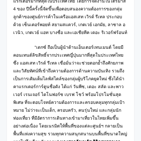
แรกเตอร์มากที่สุดในประเทศไทย โดยการจัดงานในไตรมาส
4 ของ ปีนี้ครั้งนี้จัดขึ้นเพื่อตอบสนองความต้องการของกลุ่ม
ลูกค้าของศูนย์การค้าในเครือแอสเสท เวิรด์ รีเทล ประกอบ
ด้วย เซ็นเตอร์พอยท์ สยามสแควร์, เกตเวย์ เอกมัย, ลาซาล อ
เวนิว, เกตเวย์ แอท บางซื่อ และเอเชียทีค เดอะ ริเวอร์ฟร้อนท์
“เดกซ์ ถือเป็นผู้นำด้านเอ็นเตอร์เทนเมนต์ โดยมี
คอนเทนต์ลิขสิทธิ์จากประเทศญี่ปุ่นมากที่สุดในประเทศไทย
ซึ่ง แอสเสท เวิรด์ รีเทล เชื่อมั่นว่าจะช่วยตอกย้ำถึงศักยภาพ
และวิสัยทัศน์ที่เข้าถึงความต้องการด้านความบันเทิง รวมถึง
เป็นการเติมเต็มไลฟ์สไตล์ของกลุ่มผู้บริโภคยุคใหม่ ซึ่งได้นำ
คาแรกเตอร์การ์ตูนชื่อดัง ได้แก่ วันพีซ, เดอะ สลัด และพาว
เวอร์ เรนเจอร์ ไดโนฟอร์ซ เบรฟ โชว์ พร้อมโปรโมชั่นสุด
พิเศษ ที่จะตอบโจทย์ความต้องการและครอบคลุมทุกกลุ่มเป้า
หมาย ไม่ว่าจะเป็นเด็ก, ครอบครัว, คนรุ่นใหม่ และกลุ่มนัก
ท่องเที่ยว ที่มีอัตราการเดินทางเข้ามาเที่ยวในไทยเพิ่มขึ้น
อย่างต่อเนื่อง โดยเนรมิตให้พื้นที่ของแต่ละศูนย์ฯ กลายเป็น
พื้นที่แห่งความสุข รวมทุกความสนุกสนานบนพื้นที่ขนาดใหญ่