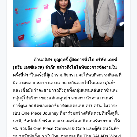
ด้านอดิสร บุญฤทธิ์ ผู้จัดการทั่วไป บริษัท
เดกซ์
(ดรีม เอกซ์เพรส) จำกัด กล่าวถึงไฮไลท์ของการจัดงานใน
ครั้งนี้ว่า
“ในครั้งนี้ผู้เข้าร่วมกิจกรรมจะได้พบกิจกรรมพิเศษที่
มีความหลากหลาย และแตกต่างกันออกไปในแต่ละศูนย์ฯ
และเชื่อมั่นว่าจะสามารถดึงดูดทั้งกลุ่มแฟนคลับเดกซ์ และ
กลุ่มผู้ใช้บริการของแต่ละศูนย์ฯ จากการนำคาแรกเตอร์
การ์ตูนยอดฮิตของเดกซ์มาจัดแสดงแบบครบครัน ไม่ว่าจะ
เป็น One Piece Journey ที่มาร่วมสร้างสีสันครบทีมทั้งลูฟี่,
นามิ, ช้อปเปอร์ พร้อมคาแรกเตอร์และฟิคเกอร์หายากมาให้
ชม รวมถึง One Piece Carnival & Café และตู้คีบคนวันพีซ
ขนาดยักษ์ครั้งแรกในไทย ตลอดจนทีม The SALADs World