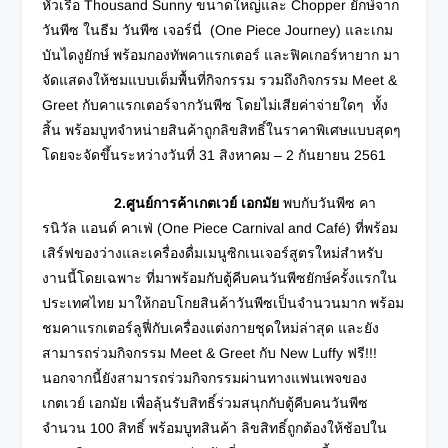
หัวเรือ Thousand Sunny ขนาดใหญ่และ Chopper ยักษ์จาก
วันพีซ ในธีม วันพีซ เจอร์นี่ (One Piece Journey) และเกม
บันไดงูยักษ์ พร้อมกองทัพคาแรกเตอร์ และฟิคเกอร์หายาก มา
จัดแสดงให้ชมแบบเต็มพื้นที่กิจกรรม รวมถึงกิจกรรม Meet &
Greet กับคาแรกเตอร์จากวันพีซ โดยไม่เสียค่าจ่ายใดๆ ทั้ง
สิ้น พร้อมบูทจำหน่ายสินค้าถูกลิขสิทธิ์ในราคาพิเศษแบบสุดๆ
โดยจะจัดขึ้นระหว่างวันที่ 31 สิงหาคม – 2 กันยายน 2561
2.ศูนย์การค้าเกตเวย์ เอกมัย
พบกับวันพีซ คา
รนิวัล แอนด์ คาเฟ่ (One Piece Carnival and Café) ที่พร้อม
เสิร์ฟของว่างและเครื่องดื่มเมนูซิกเนเจอร์สูตรใหม่สำหรับ
งานนี้โดยเฉพาะ ที่มาพร้อมกับตู้คีบคนวันพีซยักษ์ครั้งแรกใน
ประเทศไทย มาให้กอบโกยสินค้าวันพีซเป็นจำนวนมาก พร้อม
ชมคาแรกเตอร์ลูฟี่กับเครื่องแต่งกายชุดใหม่ล่าสุด และยัง
สามารถร่วมกิจกรรม Meet & Greet กับ New Luffy ฟรี!!!
นอกจากนี้ยังสามารถร่วมกิจกรรมผ่านทางแฟนเพจของ
เกตเวย์ เอกมัย เพื่อลุ้นรับสิทธิ์ร่วมสนุกกับตู้คีบคนวันพีซ
จำนวน 100 สิทธิ์ พร้อมบูทสินค้า ลิขสิทธิ์ถูกต้องให้ช้อปใน