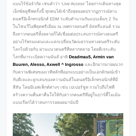
แบบไร้ข้อจำกัด เช่นคำว่า ‘Live Access’ โดยการเดินทางสุด
เอ็กซ์คลูซีฟครั้งนี้ ทุกคนได้เข้าถึงสุดยอดปรากฏการณ์ทาง
ดนตรีอิเล็กทรอนิกส์ EDM ระดับตำนานกันแบบเต็มๆ 2 วัน
ในโซนวีไอพีสุดพรีเมียม ณ เทศกาลดนตรี มิสทรี่แลนด์ รวม
ถึงสาวกดนตรีทั้งหลายก็ได้เชื่อมต่อประสบการณ์ทางดนตรี
อย่างไร้พรมแดนและแลกเปลี่ยนวัฒนธรรมทางดนตรีระดับ
โลกไปด้วยกัน ผ่านแนวดนตรีที่หลากหลาย โดยดีเจระดับ
โลกที่มาระเบิดความมันส์ อาทิ
Deadmau5, Armin van
Buuren, Alesso, Axwell ^ Ingrosso
และอีกมากมายผนวก
กับความพิเศษของเวทีหลักที่ออกแบบอย่างเป็นเอกลักษณ์เข้า
กับดีเจและลูกเล่นของความมันส์ในดนตรีอิเล็กทรอนิกส์ที่มี
สีสัน โดยมีเอฟเฟ็กต์ต่างๆ เช่น เปเปอร์ชูท รวมไปถึงไฟที่
สร้างความตื่นตาตื่นใจให้กับสาวกดนตรีที่อยู่ในปาร์ตี้โมเม้น
แบบเรียกได้ว่าสมการรอคอยมานับปี