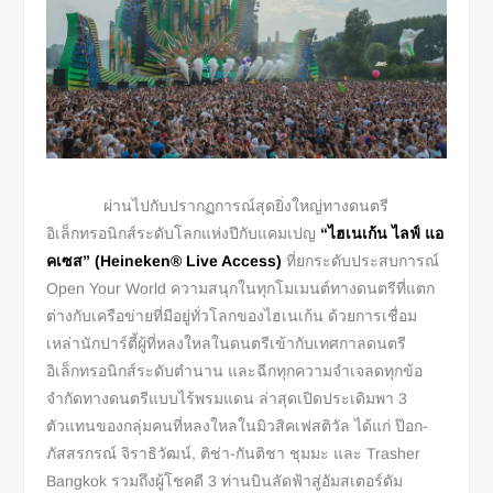
ผ่านไปกับปรากฏการณ์สุดยิ่งใหญ่ทางดนตรี
อิเล็กทรอนิกส์ระดับโลกแห่งปีกับแคมเปญ
“ไฮเนเก้น ไลฟ์ แอ
คเซส” (Heineken® Live Access)
ที่ยกระดับประสบการณ์
Open Your World ความสนุกในทุกโมเมนต์ทางดนตรีที่แตก
ต่างกับเครือข่ายที่มีอยู่ทั่วโลกของไฮเนเก้น ด้วยการเชื่อม
เหล่านักปาร์ตี้ผู้ที่หลงใหลในดนตรีเข้ากับเทศกาลดนตรี
อิเล็กทรอนิกส์ระดับตำนาน และฉีกทุกความจำเจลดทุกข้อ
จำกัดทางดนตรีแบบไร้พรมแดน ล่าสุดเปิดประเดิมพา 3
ตัวแทนของกลุ่มคนที่หลงใหลในมิวสิคเฟสติวัล ได้แก่ ป๊อก-
ภัสสรกรณ์ จิราธิวัฒน์, ติช่า-กันติชา ชุมมะ และ Trasher
Bangkok รวมถึงผู้โชคดี 3 ท่านบินลัดฟ้าสู่อัมสเตอร์ดัม