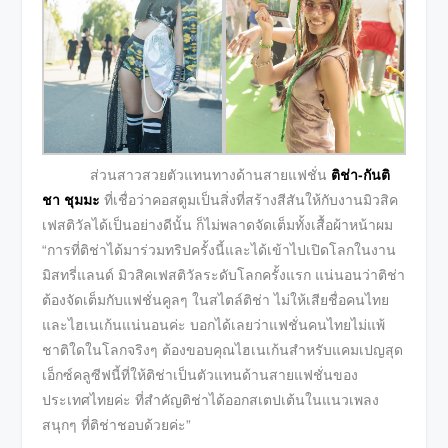
ส่วนสาวสวยตัวแทนทางด้านสายแฟชั่น
ติช่า-กันติ
ชา ชุมมะ
ที่เชื่อว่าคอสตูมเป็นสิ่งที่สร้างสีสันให้กับงานมิวสิค
เฟสติวัลได้เป็นอย่างดีนั้น ก็ไม่พลาดจัดเต็มทั้งเสื้อผ้าหน้าผม
“การที่ติช่าได้มาร่วมทริปครั้งนี้และได้เข้าไปเปิดโลกในงาน
มิสทรี่แลนด์ มิวสิคเฟสติวัลระดับโลกครั้งแรก แน่นอนว่าติช่า
ต้องจัดเต็มกับแฟชั่นคูลๆ ในสไตล์ติช่า ไม่ให้เสียชื่อคนไทย
และไฮเนเก้นแน่นอนค่ะ บอกได้เลยว่าแฟชั่นคนไทยไม่แพ้
ชาติใดในโลกจริงๆ ต้องขอบคุณไฮเนเก้นสำหรับแคมเปญสุด
เอ็กซ์คลูซีฟนี้ที่ให้ติช่าเป็นตัวแทนด้านสายแฟชั่นของ
ประเทศไทยค่ะ ที่สำคัญติช่าได้ออกสเตปเต้นในแนวเพลง
สนุกๆ ที่ติช่าชอบด้วยค่ะ”