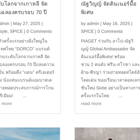
ับโลกจากเกาหลี จัด
ณัฐวิญญ์ จัดดินเนอร์มื้อ
ฉลองครบรอบ 70 ปี
พิเศษ
dmin
|
May 27, 2025
|
by
admin
|
May 16, 2025
|
style
,
SPICE
| 0 Comments
SPICE
| 0 Comments
ตัวครั้งแรกอย่างยิ่งใหญ่ใน
PIAGET ร่วมกับ อาโป-ณัฐวิ
เทศไทย “DORCO” แบรนด์
ญญ์ Global Ambassador จัด
กนระดับโลกจากเกาหลี จัด
ดินเนอร์มื้อพิเศษ! พร้อม
ฉลองครบรอบ 70 ปีแห่งความ
ชวน 2 คนดัง ฟรีน-สโรชา และ
อมั่น พร้อมดึง “แดน” ครีเอเตอร์
ฝ้าย-พีรญา ร่วมถ่ายทอดสไตล์อ
ดัง นั่งแท่นแบรนด์แอมบาสเด
โดดเด่น ของเรือนเวลาคอลเลก
 ถ่ายทอดประสบการณ์การโกน
ชั่นใหม่ Sixtie อย่างเป็นทางกา
พรีเมียม! ...
ครั้งแรกในไทย ...
d more
read more