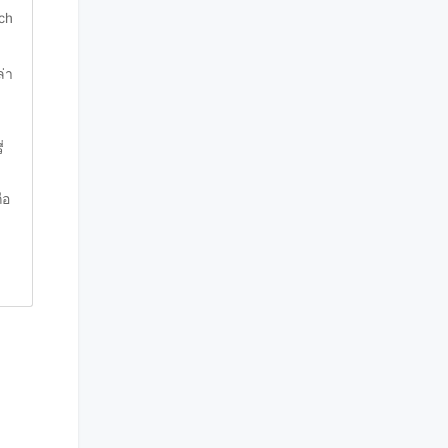
ch
่า
่
ด
ือ