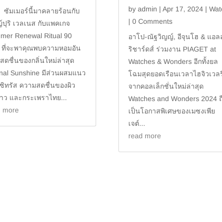
by
admin
|
Apr 17, 2024
|
Wat
เมอร์นี้มาคลายร้อนกับ
| 0 Comments
์ปุริ เวลเนส กับแพคเกจ
mer Renewal Ritual 90
อาโป-ณัฐวิญญ์, อีจุนโฮ & แอลล
 ที่จะพาคุณพบความหอมอัน
ริชาร์ดส์ ร่วมงาน PIAGET at
ดชื่นของกลิ่นใหม่ล่าสุด
Watches & Wonders อีกทั้งยล
nal Sunshine มีส่วนผสมแนว
โฉมสุดยอดเรือนเวลาไฮจิวเวลรี
นซิทรัส ความสดชื่นของผิว
จากคอลเล็กชั่นใหม่ล่าสุ
าว และกระเพราไทย...
Watches and Wonders 2024 ถ
d more
เป็นโอกาสพิเศษของเมซงเพีย
เจต์...
read more