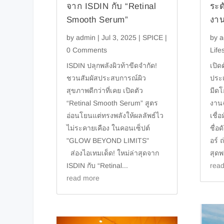
จาก ISDIN กับ “Retinal
ระด
Smooth Serum”
งาน
by
admin
|
Jul 3, 2025
|
SPICE
|
by
a
0 Comments
Life
ISDIN ปลุกพลังผิวท้าขีดจำกัด!
เปิด
ชวนสัมผัสประสบการณ์ผิว
ประ
สุขภาพดีกว่าที่เคย เปิดตัว
มีดโ
“Retinal Smooth Serum” สูตร
งาน
อ่อนโยนแต่ทรงพลังให้ผลลัพธ์ไว
เชื่
ไม่ระคายเคือง ในคอนเซ็ปต์
ชื่อ
"GLOW BEYOND LIMITS"
อร์
ส่องไอเทมเด็ด! ใหม่ล่าสุดจาก
สุด
ISDIN กับ “Retinal...
rea
read more