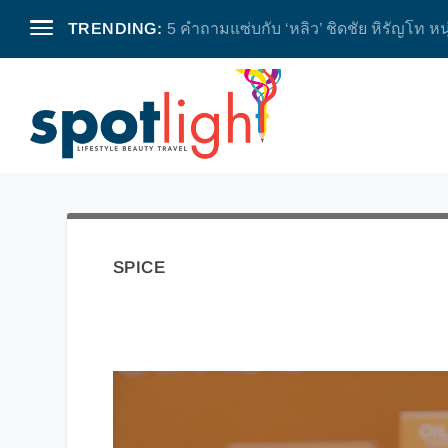
TRENDING:
5 คำถามแซ่บกับ ‘หลิว’ ชิดชัย หิรัญโท หน
SPICE