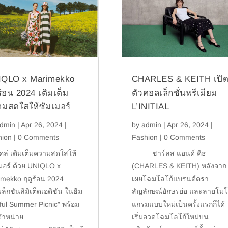
IQLO x Marimekko
CHARLES & KEITH เปิ
ร้อน 2024 เติมเต็ม
ตัวคอลเล็กชั่นพรีเมียม
มสดใสให้ซัมเมอร์
L’INITIAL
dmin
|
Apr 26, 2024
|
by
admin
|
Apr 26, 2024
|
hion
| 0 Comments
Fashion
| 0 Comments
โคล่ เติมเต็มความสดใสให้
ชาร์ลส แอนด์ คีธ
มอร์ ด้วย UNIQLO x
(CHARLES & KEITH) หลังจาก
mekko ฤดูร้อน 2024
เผยโฉมโลโก้แบรนด์ตรา
ล็กชันลิมิเต็ดเอดิชัน ในธีม
สัญลักษณ์อักษรย่อ และลายโม
ful Summer Picnic” พร้อม
แกรมแบบใหม่เป็นครั้งแรกก็ได้
จำหน่าย
เริ่มอวดโฉมโลโก้ใหม่บน