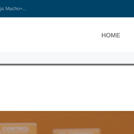
ุ่ม Macho+...
HOME
S