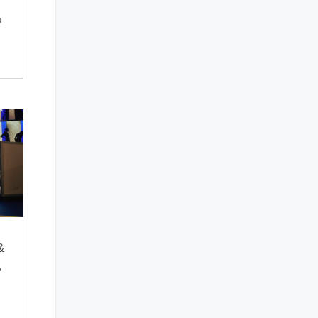
ล
น
&
น