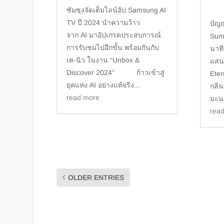
ซัมซุงจัดเต็มไลน์อัป Samsung AI
ซัม
TV ปี 2024 นำความว้าว
ปัญญ
จาก AI มาอัปเกรดประสบการณ์
Sum
การรับชมไปอีกขั้น พร้อมกันกับ
นาที
เต-นิว ในงาน “Unbox &
แสนส
Discover 2024” ก้าวเข้าสู่
Eter
ยุคแห่ง AI อย่างแท้จริง...
กลิ่
read more
มะน
rea
OLDER ENTRIES