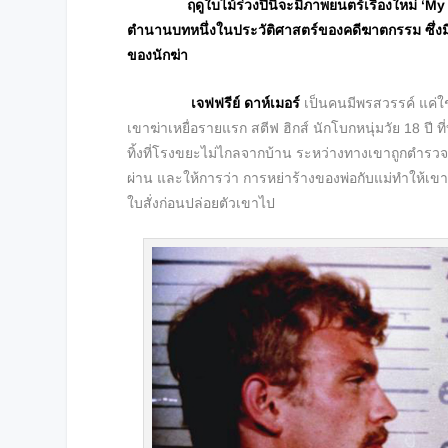
ฤดูใบไม้ร่วงปีนี้จะมีภาพยนตร์เรื่องใหม่ ‘
ตำนานบทหนึ่งในประวัติศาสตร์ของคดีฆาตกรรม ซึ่งมีคนเล
ของนักฆ่า
เจฟฟรีย์ ดาห์เมอร์
เป็นคนมีพรสวรรค์ แค่ใช
เขาฆ่าเหยื่อรายแรก สตีฟ ฮิกส์ นักโบกหนุ่มวัย 18 ป
ทิ้งที่โรงขยะไม่ไกลจากบ้าน ระหว่างทางเขาถูกตำร
ผ่าน และให้การว่า การหย่าร้างของพ่อกับแม่ทำให้เขา
ใบสั่งก่อนปล่อยตัวเขาไป