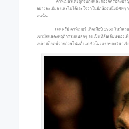
ดาห์เมอร์เคยถูกจับกุมและต้องคดีรอลงอาญาหลายค
อย่างละเอียด และไม่ได้เอะใจว่าในอีกห้องหนึ่งมีศพซุ
คนนั้น
เจฟฟรีย์ ดาห์เมอร์ เกิดเมื่อปี 1960 ในมิลวอกี ม
เขามักแสดงพฤติกรรมแปลกๆ จนเป็นที่ล้อเลียนของเพื่อ
เหล้าสก็อตช์จากถ้วยโฟมตั้งแต่ชั่วโมงแรกของวิชาเรีย