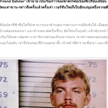
My Friend Dahmer’ เข้าฉาย เป็นเรื่องราวของฆาตกรต่อเนื่องที่เปรียบเสมือน
่าขาน-กล่าวถึงครั้งแล้วครั้งเล่า เวอร์ชั่นใหม่ก็เป็นอีกแง่มุมหนึ่งจากอด
้นัยน์ตาสีฟ้าซื่อใสก็มักสามารถเอาตัวรอดจากสถานการณ์คับขันได้ เมื่อตอน
ี ที่บ้านพ่อแม่ของเขา และชำแหละศพเป็นชิ้นๆ ยัดใส่ลงในถุงดำ แล้วขับรถน
วจเรียกให้จอด เหตุเพราะเขาขับรถคร่อมเส้นกลางถนน เขาตรวจผลแอลกอฮอ
นอนไม่หลับ เขาจึงขนขยะที่บ้านออกมาทิ้ง เจ้าหน้าที่ตำรวจเชื่อเขา และเข