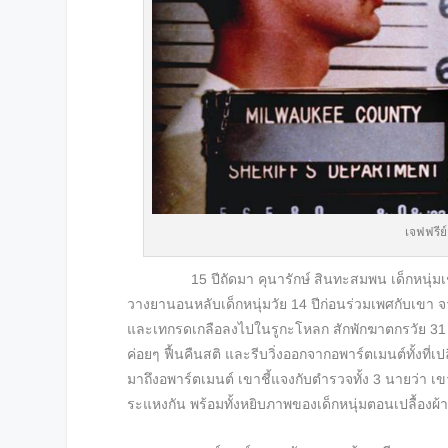
เจฟฟรีย์
15 ปีถัดมา คุนารักษ์ สินทะสมพน เด็กหนุ่มเชื้
วางยานอนหลับเด็กหนุ่มวัย 14 ปีก่อนร่วมเพศกับเขา 
และเทกรดเกลือลงไปในรูกะโหลก สักพักฆาตกรวัย 31 ขณะน
ค่อยๆ ฟื้นคืนสติ และรีบวิ่งออกจากอพาร์ตเมนต์ทั้งที
มาถึงอพาร์ตเมนต์ เขาชี้แจงกับตำรวจทั้ง 3 นายว่า เข
ระแหงกัน พร้อมทั้งหยิบภาพของเด็กหนุ่มตอนเปลื้องผ้าที