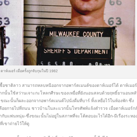
 ดาห์เมอร์ เมื่อครั้งถูกจับกุมในปี 1982
อชาติลาว สามารถหลบหนีออกจากอพาร์ตเมนต์ของดาห์เมอร์ได้ ดาห์เมอร
จากนั้นใช้สว่านเจาะกะโหลกศีรษะของเหยื่อที่ยังนอนสลบด้วยฤทธิ์ยานอนหล
ั้นก็ผละออกจากอพาร์ตเมนต์ไปนั่งดื่มที่บาร์ ทิ้งเหยื่อไว้ในห้องพัก ซึ่ง
่เปลือยกายไปที่ถนน ชาวบ้านในละแวกนั้นโทรศัพท์แจ้งตำรวจ เมื่อดาห์เมอร์กล
ากับแฟนหนุ่ม-ซึ่งขณะนั้นไม่อยู่ในสภาพที่จะโต้ตอบอะไรได้อีก-มีเรื่องระหอ
่เขาถ่ายไว้ให้ดู