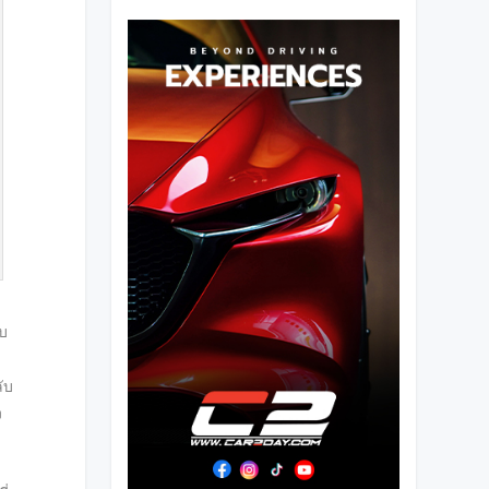
์
ับ
ับ
ง