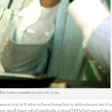
งขึ้นศาล หลังจากก่อคดีฆาตกรรมมาแล้ว 17 ศพ
อายุ 18 ปี หลังจากเรียนจบไฮสคูลไม่นาน พ่อกับแม่ของเขาหย่าร้าง
องเขาหอบหิ้วน้องชายย้ายไปอยู่เมืองอื่น ดาห์เมอร์ใช้ชีวิตในบ้านตามลำพัง 