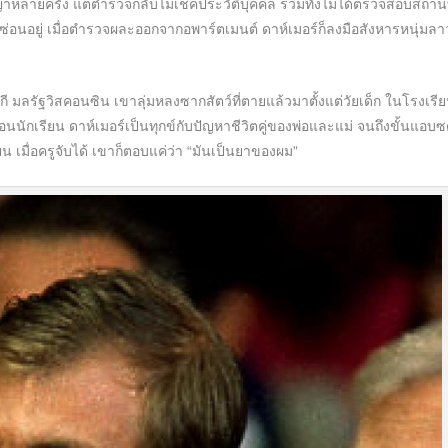
รั้ง แต่ตำรวจกลับไม่เช็คประวัติบุคคล รวมทั้งไม่ได้ตรวจสอบสถานท
กซ่อนอยู่ เมื่อตำรวจผละออกจากอพาร์ตเมนต์ ดาห์เมอร์ก็ลงมือสังหารหนุ่มลา
ลรัฐวิสคอนซิน เขาลุ่มหลงซากสัตว์ที่ตายแล้วมาตั้งแต่วัยเด็ก ในโรงเรี
นนักเรียน ดาห์เมอร์เป็นทุกข์กับปัญหาชีวิตคู่ของพ่อและแม่ จนถึงขั้นแอบ
น เมื่อครูจับได้ เขาก็ตอบแค่ว่า “มันเป็นยาของผม”