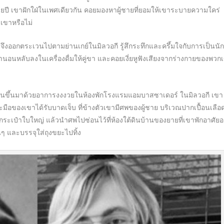
ยปี เขาฝักใฝ่ในเพศเดียวกัน คอยมองหาผู้ชายที่ยอมให้เขาระบายความใคร่
เขาหรือไม่
กตระเวนไปตามย่านเกย์ในมิลวอกี รู้สึกระทึกและครึ้มใจกับการเป็นนัก
มยานอนหลับลงในเครื่องดื่มให้คู่ขา และคอยเงี่ยหูฟังเสียงจากร่างกายของพวก
้นมาด้วยอาการงงงวยในห้องพักโรงแรมแอมบาสซาเดอร์ ในมิลวอกี เขา
นและมือของเขาได้รับบาดเจ็บ ที่ข้างตัวเขามีศพของผู้ชาย บริเวณปากเปื้อนเลือ
ะเป๋าใบใหญ่ แล้วนำศพไปซ่อนไว้ที่ห้องใต้ดินบ้านของยายที่เขาพักอาศัยอย
นๆ และบรรจุใส่ถุงขยะไปทิ้ง