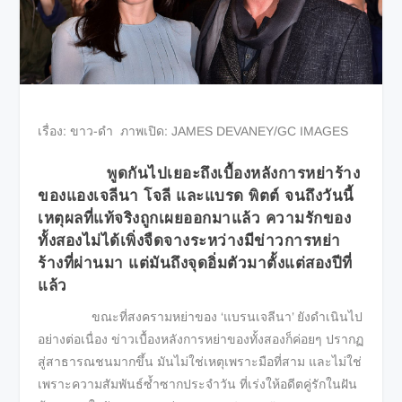
เรื่อง: ขาว-ดำ ภาพเปิด: JAMES DEVANEY/GC IMAGES
พูดกันไปเยอะถึงเบื้องหลังการหย่าร้าง
ของแองเจลีนา โจลี และแบรด พิตต์ จนถึงวันนี้
เหตุผลที่แท้จริงถูกเผยออกมาแล้ว ความรักของ
ทั้งสองไม่ได้เพิ่งจืดจางระหว่างมีข่าวการหย่า
ร้างที่ผ่านมา แต่มันถึงจุดอิ่มตัวมาตั้งแต่สองปีที่
แล้ว
ขณะที่สงครามหย่าของ ‘แบรนเจลีนา’ ยังดำเนินไป
อย่างต่อเนื่อง ข่าวเบื้องหลังการหย่าของทั้งสองก็ค่อยๆ ปรากฏ
สู่สาธารณชนมากขึ้น มันไม่ใช่เหตุเพราะมือที่สาม และไม่ใช่
เพราะความสัมพันธ์ซ้ำซากประจำวัน ที่เร่งให้อดีตคู่รักในฝัน