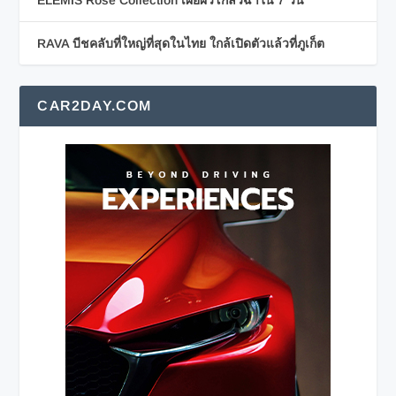
ELEMIS Rose Collection เผยผิวโกลว์ฉ่ำใน 7 วัน
RAVA บีชคลับที่ใหญ่ที่สุดในไทย ใกล้เปิดตัวแล้วที่ภูเก็ต
CAR2DAY.COM