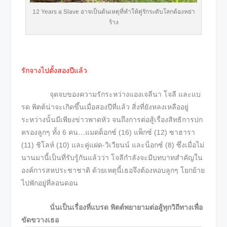
12 Years a Slave อาจเป็นต้นเหตุที่ทำให้คู่รักระดับโลกต้องหย่า
ร้าง
รักจางไปตั้งสองปีแล้ว
จุดจบของความรักระหว่างแองเจลีนา โจลี และแบ
รด พิตต์น่าจะเกิดขึ้นเมื่อสองปีที่แล้ว สิ่งที่ยังหลงเหลืออยู่
ระหว่างนั้นมีเพียงข่าวพาดหัว จนถึงการต่อสู้เรื่องสิทธิการปก
ครองลูกๆ ทั้ง 6 คน…แมดด็อกซ์ (16) แพ็กซ์ (12) ซาฮารา
(11) ชิโลห์ (10) และคู่แฝด-วิเวียนน์ และน็อกซ์ (8) ซึ่งเมื่อไม่
นานมานี้เป็นที่รับรู้กันแล้วว่า โจลีกำลังจะมีบทบาทสำคัญใน
องค์การสหประชาชาติ ด้วยเหตุนี้เธอจึงต้องหอบลูกๆ โยกย้าย
ไปพักอยู่ที่ลอนดอน
นั่นเป็นเรื่องที่แบรด พิตต์พยายามต่อสู้ทุกวิถีทางเพื่อ
ขัดขวางเธอ