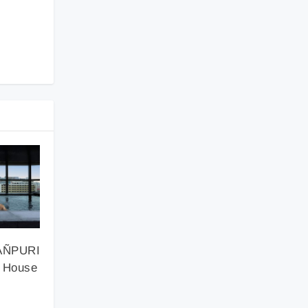
PAÑPURI
 House