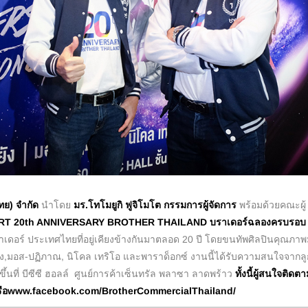
ทย) จำกัด
นำโดย
มร.โทโมยูกิ ฟูจิโมโต กรรมการผู้จัดการ
พร้อมด้วยคณะผู้
T 20th ANNIVERSARY BROTHER THAILAND บราเดอร์ฉลองครบรอบ
บราเดอร์ ประเทศไทยที่อยู่เคียงข้างกันมาตลอด 20 ปี โดยขนทัพศิลปินคุณภา
,มอส-ปฏิภาณ, นิโคล เทริโอ และพาราด็อกซ์ งานนี้ได้รับความสนใจจากลู
ึ้นที่ บีซีซี ฮอลล์ ศูนย์การค้าเซ็นทรัล พลาซา ลาดพร้าว
ทั้งนี้ผู้สนใจติดต
รือwww.facebook.com/BrotherCommercialThailand/