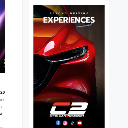
 20
พมา
ก
าม