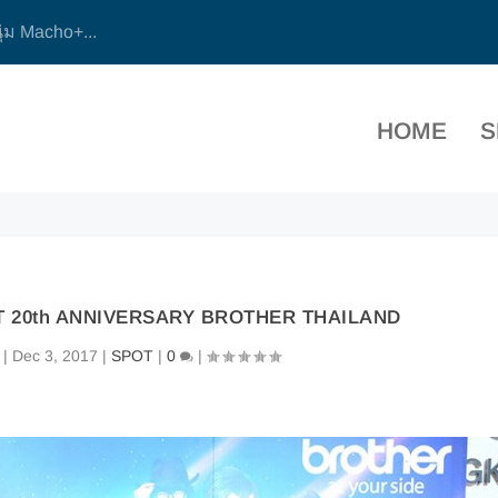
ุ่ม Macho+...
HOME
S
 20th ANNIVERSARY BROTHER THAILAND
|
Dec 3, 2017
|
SPOT
|
0
|