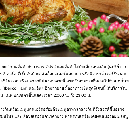
r” ร่วมดื่มด่ำกับอาหารเลิศรส และดื่มด่ำไปกับเสียงเพลงอันสุนทรีย์จาก
 คอร์ส ที่เริ่มต้นด้วยสลัดล็อบสเตอร์แคนาดา หรือฟัวกราส์ เทอร์รีน ตาม
ื้อซี่โครงอบหรือปลาฮาลิบัต นอกจากนี้ แขกยังสามารถอิ่มเอมไปกับสเตชั่นพ
Iberico Ham) และอื่นๆ อีกมากมาย มื้ออาหารเย็นสุดพิเศษนี้ให้บริการใน
่าน แนท บัณฑิตาขึ้นแสดงเวลา 20:00 น. ถึง 23:00 น.
ันพร้อมเมนูแสนเอร็ดอร่อยด้วยเมนูอาหารกลางวันที่รังสรรค์ขึ้นอย่าง
ือสมุนไพร และ ล็อบสเตอร์แคนาดาย่าง ทานคูกับเครื่องเคียงแสนอร่อย 2 เมนู