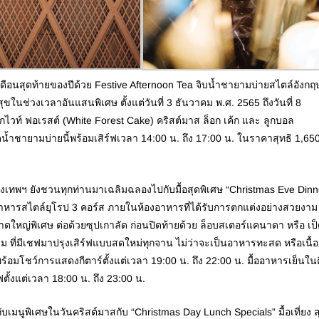
เดือนสุดท้ายของปีด้วย Festive Afternoon Tea จิบน้ำชายามบ่ายสไตล์อังกฤ
นช่วงเวลาอันแสนพิเศษ ตั้งแต่วันที่ 3 ธันวาคม พ.ศ. 2565 ถึงวันที่ 8
วท์ ฟอเรสต์ (White Forest Cake) คริสต์มาส ล็อก เค้ก และ ลูกบอล
น้ำชายามบ่ายนี้พร้อมเสิร์ฟเวลา 14:00 น. ถึง 17:00 น. ในราคาสุทธิ 1,65
พฯ ยังชวนทุกท่านมาเฉลิมฉลองไปกับมื้อสุดพิเศษ “Christmas Eve Dinn
วยอาหารสไตล์ยุโรป 3 คอร์ส ภายในห้องอาหารที่ได้รับการตกแต่งอย่างสวยงาม
ั่งขนาดใหญ่พิเศษ ต่อด้วยซุปเกาลัด ก่อนปิดท้ายด้วย ล็อบสเตอร์แคนาดา หรือ เป
ยม ที่มีเชฟมาปรุงเสิร์ฟแบบสดใหม่ทุกจาน ไม่ว่าจะเป็นอาหารทะสด หรือเนื้อ
อมโชว์การแสดงกีตาร์ตั้งแต่เวลา 19:00 น. ถึง 22:00 น. มื้ออาหารเย็นใน
ั้งแต่เวลา 18:00 น. ถึง 23:00 น.
มนูพิเศษในวันคริสต์มาสกับ “Christmas Day Lunch Specials” มื้อเที่ยง ส