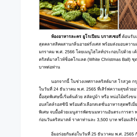
ห้องอาหารละคร ยูโรเปียน บราสเซอรี่
ต้อนรับ
สุดคลาสสิคผสานกลิ่นอายฝรั่งเศส พร้อมส่งมอบความสุขใ
มกราคม พ.ศ. 2566 โดยเมนูไฮไลท์ประกอบไปด้วย เค้กไ
คริสต์มาสไวท์ช็อคโกแลต (White Christmas Ball) ชุด
บาทต่อท่าน
นอกจากนี้ ในช่วงเทศกาลคริสต์มาส โรสวูด กรุงเท
ในวันที่ 24 ธันวาคม พ.ศ. 2565 ที่เสิร์ฟความสุขด้
มื้อสุดพิเศษนี้เริ่มต้นด้วย สลัดปูม้า หรือ หน่อไม้ฝร
อบสไตล์รอสซินี พร้อมตัวเลือกสเตชั่นอาหารสุดพรีเมี่
พิเศษ จบมื้อด้วยเมนูสารพัดขนมหวานอันตระการตา พร้
ก่อนวันคริสมาสต์ ราคาท่านละ 3,500 บาท พร้อมเสิร์ฟต
อิ่มอร่อยกันต่อในวันที่ 25 ธันวาคม พ.ศ. 2565 กับเ