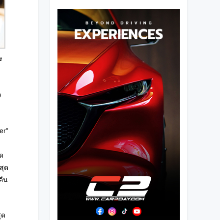
ษ
0
er”
็ด
สุด
คืน
ุด