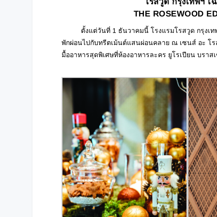
โรสวูด กรุงเทพฯ เฉ
THE ROSEWOOD EDIT 
ตั้งแต่วันที่ 1 ธันวาคมนี้ โรงแรมโรสวูด กรุงเท
พักผ่อนไปกับทรีตเม้นต์แสนผ่อนคลาย ณ เซนส์ อะ โร
มื้ออาหารสุดพิเศษที่ห้องอาหารละคร ยูโรเปียน บราสเ