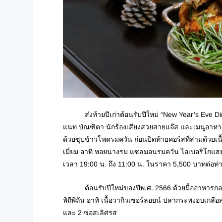
ส่งท้ายปีเก่าต้อนรับปีใหม่ “New Year’s Eve Dinne
แนท บัณฑิตา นักร้องเสียงสวยสายแจ๊ส และเมนูอาหาร 3
ด้วยซุปข้าวโพดรมควัน ก่อนปิดท้ายคอร์สที่สามด้วยเน
เมี่ยม อาทิ หอยนางรม แซลมอนรมควัน ไอเบอริโกแฮม (
เวลา 19:00 น.​ ถึง 11:00 น. ในราคา 5,500 บาทต่อท
ต้อนรับปีใหม่ของปีพ.ศ. 2566 ด้วยมื้ออาหารกลางว
พิถีพิถัน อาทิ เนื้อวากิวเซอร์ลอยน์ ปลากระพงอบเกล
และ 2 ซอสเลิศรส