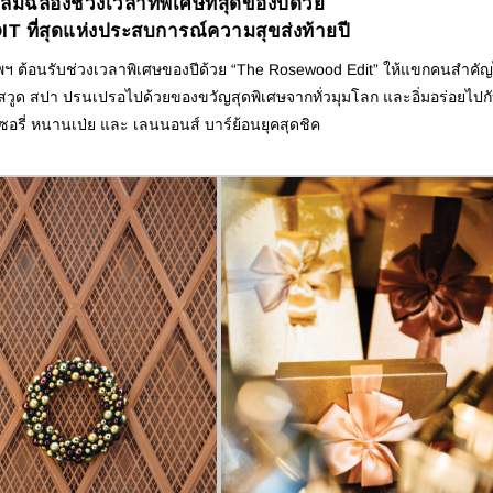
ลิมฉลองช่วงเวลาที่พิเศษที่สุดของปีด้วย
ที่สุดแห่งประสบการณ์ความสุขส่งท้ายปี
พฯ ต้อนรับช่วงเวลาพิเศษของปีด้วย “The Rosewood Edit” ให้แขกคนสำคัญ
สวูด สปา ปรนเปรอไปด้วยของขวัญสุดพิเศษจากทั่วมุมโลก และอิ่มอร่อยไปก
ซอรี่ หนานเป่ย และ เลนนอนส์ บาร์ย้อนยุคสุดชิค