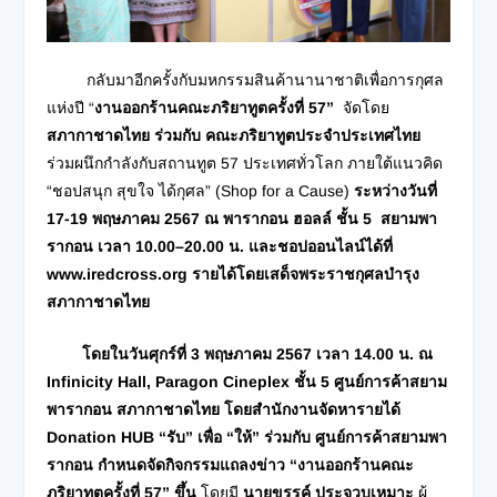
กลับมาอีกครั้งกับมหกรรมสินค้านานาชาติเพื่อการกุศล
แห่งปี “
งานออกร้านคณะภริยาทูตครั้งที่ 57
”
จัดโดย
สภากาชาดไทย
ร่วมกับ คณะภริยาทูตประจำประเทศไทย
ร่วมผนึกกำลังกับสถานทูต 57 ประเทศทั่วโลก ภายใต้แนวคิด
“ชอปสนุก สุขใจ ได้กุศล” (Shop for a Cause)
ระหว่างวันที่
17-19 พฤษภาคม 2567 ณ พารากอน ฮอลล์ ชั้น 5 สยามพา
รากอน เวลา 10.00–20.00 น. และชอปออนไลน์ได้ที่
www.iredcross.org รายได้โดยเสด็จพระราชกุศลบำรุง
สภากาชาดไทย
โดยในวันศุกร์ที่ 3 พฤษภาคม 2567 เวลา 14.00 น. ณ
Infinicity Hall, Paragon Cineplex ชั้น 5 ศูนย์การค้าสยาม
พารากอน สภากาชาดไทย โดยสำนักงานจัดหารายได้
Donation HUB “รับ” เพื่อ “ให้” ร่วมกับ ศูนย์การค้าสยามพา
รากอน กำหนดจัดกิจกรรมแถลงข่าว “งานออกร้านคณะ
ภริยาทูตครั้งที่ 57” ขึ้น
โดยมี
นายขรรค์ ประจวบเหมาะ
ผู้