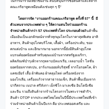
ในการมาร่วมเที่ยวชมงาน สนับสนุนการซื้อสินค้าและสลาก
คณะภริยาทูตเหมือนดังเช่นทุก ๆ ปี”
โดยการจัด “งานออกร้านคณะภริยาทูต ครั้งที่
57” นี้ มี
ตัวแทนจากประเทศต่าง ๆ ให้ความสนใจร่วมออกร้าน
จำหน่ายสินค้ากว่า 57 ประเทศทั่วโลก ประกอบด้วย
สินค้าพื้น
เมืองอันเป็นเอกลักษณ์จากทั่วทุกมุมโลกในราคาสุดพิเศษ อาทิ
อาหาร, สินค้าอุปโภคบริโภค, เสื้อผ้า, เครื่องประดับ, ของ
ตกแต่งบ้าน และอีกมากมาย นอกจากนี้ยังมีสินค้าอุปโภค
แบรนด์ยอดนิยมสำหรับคุณแม่บ้านจากสหรัฐอเมริกา,
ผลิตภัณฑ์บำรุงผิวจากกุหลาบบัลแกเรีย, เจลอาบน้ำ โลชั่น
ยอดนิยมจากสเปน, อาร์แกนออยล์บริสุทธิ์ จากโมรอคโค, ผ้า
แคชเมียร์ เสื้อ ผ้าพันคอ ผ้าคลุมไหล่ เครื่องหนังจาก
มองโกเลีย, เครื่องแก้วจากสาธารณเช็ก, สินค้าพื้นเมืองจาก
ปากีสถาน เนปาล ศรีลังกา เม็กซิโก มาเลเซีย อินโดนีเซีย
และจีน รวมถึงสินค้าจากร้านโครงการในพระราชดำริฯ,
สินค้า OTOP จากประเทศไทยโดยในปีนี้มีประเทศใหม่ที่เข้า
ร่วมจำหน่ายสินค้าเป็นปีแรก คือ ประเทศออสเตรีย และ