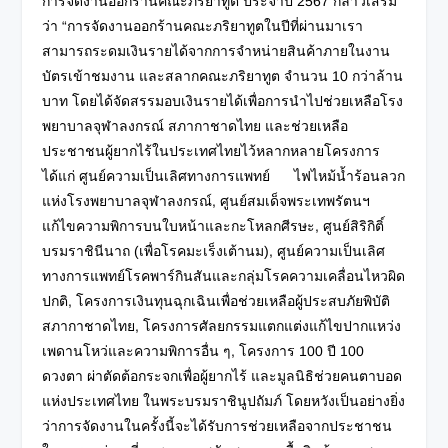
การจัดงานออกร้านคณะภริยาทูต ประจำปี 2567 กล่าวเสริม
ว่า “การจัดงานออกร้านคณะภริยาทูตในปีที่ผ่านมาเรา
สามารถระดมเงินรายได้จากการจำหน่ายสินค้าภายในงาน
บัตรเข้าชมงาน และสลากคณะภริยาทูต จำนวน 10 กว่าล้าน
บาท โดยได้จัดสรรมอบเงินรายได้เพื่อการนำไปช่วยเหลือโรง
พยาบาลจุฬาลงกรณ์ สภากาชาดไทย และช่วยเหลือ
ประชาชนผู้ยากไร้ในประเทศไทยไว้หลากหลายโครงการ
ได้แก่ ศูนย์ความเป็นเลิศทางการแพทย์ ไฟไหม้น้ำร้อนลวก
แห่งโรงพยาบาลจุฬาลงกรณ์, ศูนย์สมเด็จพระเทพรัตนฯ
แก้ไขความพิการบนใบหน้าและกะโหลกศีรษะ, ศูนย์สิริกิติ์
บรมราชินีนาถ (เพื่อโรคมะเร็งเต้านม), ศูนย์ความเป็นเลิศ
ทางการแพทย์โรคพาร์กินสันและกลุ่มโรคความเคลื่อนไหวผิด
ปกติ, โครงการเงินทุนฉุกเฉินเพื่อช่วยเหลือผู้ประสบภัยพิบัติ
สภากาชาดไทย, โครงการศัลยกรรมแตกแต่งแก้ไขปากแหว่ง
เพดานโหว่และความพิการอื่น ๆ, โครงการ 100 ปี 100
ดวงตา ผ่าตัดต้อกระจกเพื่อผู้ยากไร้ และมูลนิธิช่วยคนตาบอด
แห่งประเทศไทย ในพระบรมราชินูปถัมภ์ โดยหวังเป็นอย่างยิ่ง
ว่าการจัดงานในครั้งนี้จะได้รับการช่วยเหลือจากประชาชน