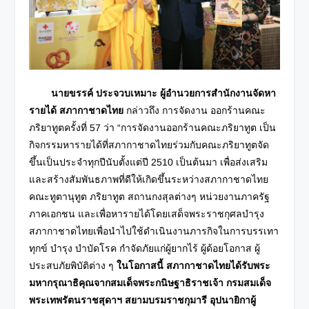
นายขรรค์ ประจวบเหมาะ
ผู้อำนวยการสำนักงานจัดหา
รายได้ สภากาชาดไทย
กล่าวถึง การจัดงาน ออกร้านคณะ
ภริยาทูตครั้งที่ 57 ว่า “การจัดงานออกร้านคณะภริยาทูต เป็น
กิจกรรมหารายได้ที่สภากาชาดไทยร่วมกับคณะภริยาทูตจัด
ขึ้นเป็นประจำทุกปีนับตั้งแต่ปี 2510 เป็นต้นมา เพื่อส่งเสริม
และสร้างสัมพันธภาพที่ดีให้เกิดขึ้นระหว่างสภากาชาดไทย
คณะทูตานุทูต ภริยาทูต สถานกงสุลต่างๆ หน่วยงานภาครัฐ
ภาคเอกชน และเพื่อหารายได้โดยเสด็จพระราชกุศลบำรุง
สภากาชาดไทยเพื่อนำไปใช้ดำเนินงานภารกิจในการบรรเทา
ทุกข์ บำรุง บำบัดโรค กำจัดภัยแก่ผู้ยากไร้ ผู้ด้อยโอกาส ผู้
ประสบภัยพิบัติต่าง ๆ
ในโอกาสนี้ สภากาชาดไทยได้รับพระ
มหากรุณาธิคุณจากสมเด็จพระกนิษฐาธิราชเจ้า กรมสมเด็จ
พระเทพรัตนราชสุดาฯ สยามบรมราชกุมารี อุปนายิกาผู้