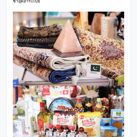
ซาอุดิอาระเบีย