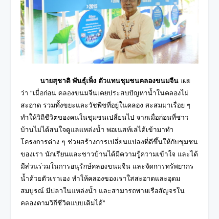
นายสุชาติ พันธุ์เพ็ง ตัวแทนชุมชนคลองขนมจีน
เผย
ว่า “เมื่อก่อน คลองขนมจีนเคยประสบปัญหาน้ำในคลองไม่
สะอาด รวมทั้งขยะและวัชพืชที่อยู่ในคลอง สะสมมาเรื่อย ๆ
ทำให้วิถีชีวิตของคนในชุมชนเปลี่ยนไป จากเมื่อก่อนที่ชาว
บ้านไม่ได้สนใจดูแลแหล่งน้ำ พอเนสท์เล่ได้เข้ามาทำ
โครงการต่าง ๆ ช่วยสร้างการเปลี่ยนแปลงที่ดีขึ้นให้กับชุมชน
ของเรา นักเรียนและชาวบ้านได้มีความรู้ความเข้าใจ และได้
มีส่วนร่วมในการอนุรักษ์คลองขนมจีน และจัดการทรัพยากร
น้ำด้วยตัวเราเอง ทำให้คลองของเราใสสะอาดและอุดม
สมบูรณ์ มีปลาในแหล่งน้ำ และสามารถพายเรือสัญจรใน
คลองตามวิถีชีวิตแบบเดิมได้”