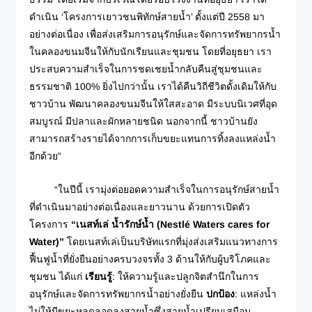
ดำเนิน ‘โครงการเยาวชนพิทักษ์สายน้ำ’ ตั้งแต่ปี 2558 มา
อย่างต่อเนื่อง เพื่อส่งเสริมการอนุรักษ์และจัดการทรัพยากรน้ำ
ในคลองขนมจีนให้กับนักเรียนและชุมชน โดยที่อยุธยา เรา
ประสบความสำเร็จในการชดเชยน้ำกลับคืนสู่ชุมชนและ
ธรรมชาติ 100% ยิ่งไปกว่านั้น เราได้คืนวิถีชีวิตดั้งเดิมให้กับ
ชาวบ้าน พัฒนาคลองขนมจีนให้ใสสะอาด มีระบบนิเวศที่อุด
สมบูรณ์ มีปลาและผักหลายชนิด นอกจากนี้ ชาวบ้านยัง
สามารถสร้างรายได้จากการเก็บขยะแทนการทิ้งลงแหล่งน้ำ
อีกด้วย”
“ในปีนี้ เรามุ่งต่อยอดความสำเร็จในการอนุรักษ์สายน้ำ
ที่ดำเนินมาอย่างต่อเนื่องและยาวนาน ด้วยการเปิดตัว
โครงการ
“เนสท์เล่ น้ำรักษ์น้ำ
(Nestlé Waters cares for
Water)”
โดยเนสท์เล่เป็นบริษัทแรกที่มุ่งส่งเสริมแนวทางการ
ฟื้นฟูน้ำที่ยั่งยืนอย่างครบวงจรทั้ง 3 ด้านให้กับผู้บริโภคและ
ชุมชน ได้แก่
เรียนรู้
: ให้ความรู้และปลูกจิตสำนึกในการ
อนุรักษ์และจัดการทรัพยากรน้ำอย่างยั่งยืน
ปกป้อง
: แหล่งน้ำ
ไม่ให้มีขยะหลุดลอดลงสายน้ำซึ่งสายน้ำเปรียบเสมือน