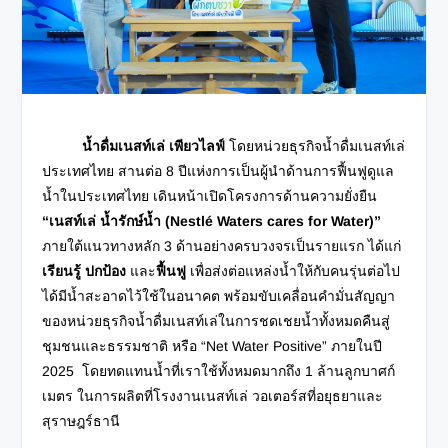
น้ำดื่มเนสท์เล่ เพียวไลฟ์
โดยหน่วยธุรกิจน้ำดื่มเนสท์เล่
ประเทศไทย สานต่อ 8 ปีแห่งการเป็นผู้นำด้านการฟื้นฟูดูแล
น้ำในประเทศไทย เดินหน้าเปิดโครงการด้านความยั่งยืน
“เนสท์เล่ น้ำรักษ์น้ำ
(Nestlé Waters cares for Water)”
ภายใต้แนวทางหลัก 3 ด้านอย่างครบวงจรเป็นรายแรก ได้แก่
เรียนรู้
ปกป้อง
และ
ฟื้นฟู
เพื่อส่งต่อ
แหล่งน้ำให้กับคนรุ่นต่อไป
ได้มีน้ำสะอาดไว้ใช้ในอนาคต พร้อมขับเคลื่อนคำมั่นสัญญา
ของหน่วยธุรกิจน้ำดื่ม
เนสท์เล่ในการชดเชยน้ำทั้งหมดคืนสู่
ชุมชนและธรรมชาติ หรือ “Net Water Positive” ภายในปี
2025 โดยทดแทนน้ำที่เราใช้ทั้งหมดมากถึง 1 ล้านลูกบาศก์
เมตร ในการผลิตที่โรงงานเนสท์เล่ วอเตอร์สที่อยุธยาและ
สุราษฎร์ธานี