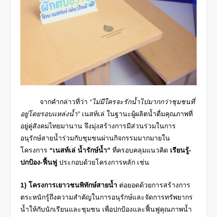
จากคำกล่าวที่ว่า
“ไม่มีใครจะรักน้ำไปมากกว่าชุมชนที่
อยู่โดยรอบแหล่งน้ำ”
เนสท์เล่ ในฐานะผู้ผลิตน้ำดื่มคุณภาพที่
อยู่คู่สังคมไทยมานาน จึงมุ่งสร้างการมีส่วนร่วมในการ
อนุรักษ์สายน้ำร่วมกับชุมชนผ่านกิจกรรมมากมายใน
โครงการ
“เนสท์เล่ น้ำรักษ์น้ำ”
ที่ครอบคลุมแนวคิด
เรียนรู้-
ปกป้อง-ฟื้นฟู
ประกอบด้วยโครงการหลัก เช่น
1)
โครงการเยาวชนพิทักษ์สายน้ำ
ต่อยอดด้วยการสร้างการ
ตระหนักรู้ถึงความสำคัญในการอนุรักษ์และจัดการทรัพยากร
น้ำให้กับนักเรียนและชุมชน เพื่อปกป้องและฟื้นฟูคุณภาพน้ำ