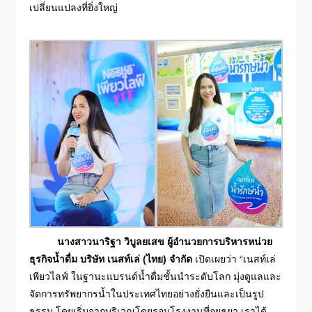
เปลี่ยนแปลงที่ยิ่งใหญ่
นางสาวนาริฐา วิบูลยเสข ผู้อำนวยการบริหารหน่วย
ธุรกิจน้ำดื่ม บริษัท เนสท์เล่
(ไทย) จำกัด
เปิดเผยว่า “เนสท์เล่
เพียวไลฟ์ ในฐานะแบรนด์น้ำดื่มชั้นนำระดับโลก มุ่งดูแลและ
จัดการทรัพยากรน้ำในประเทศไทยอย่างยั่งยืนและเป็นรูป
ธรรม โดยเริ่มจากบริเวณโดยรอบโรงงานที่อยุธยา เราได้