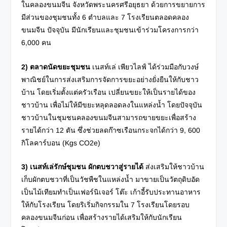
ในคลองขนมจีน จังหวัดพระนครศรีอยุธยา ด้วยการขยายการ
มีส่วนของชุมชนทั้ง 6 ตำบลและ 7 โรงเรียนตลอดคลอง
ขนมจีน ปัจจุบัน มีนักเรียนและชุมชนเข้าร่วมโครงการกว่า
6,000 คน
2)
ตลาดนัดขยะชุมชน
เนสท์เล่ เพียวไลฟ์ ได้ร่วมมือกับวงษ์
พาณิชย์ในการส่งเสริมการจัดการขยะอย่างยั่งยืนให้กับชาว
บ้าน โดยเริ่มตั้งแต่ครัวเรือน เปลี่ยนขยะให้เป็นรายได้ของ
ชาวบ้าน เพื่อไม่ให้มีขยะหลุดลอดลงในแหล่งน้ำ โดยปัจจุบัน
ชาวบ้านในชุมชนคลองขนมจีนสามารถขายขยะเพื่อสร้าง
รายได้กว่า 12 ตัน ซึ่งช่วยลดก๊าซเรือนกระจกได้กว่า 9, 600
กิโลคาร์บอน (Kgs CO2e)
3) เนสท์เล่รักษ์ชุมชน ผักตบชวาสู่รายได้
ส่งเสริมให้ชาวบ้าน
เก็บผักตบชวาที่เป็นวัชพืชในแหล่งน้ำ มาขายเป็นวัตถุดิบอัด
เป็นไม้เทียมทำเป็นเฟอร์นิเจอร์ โต๊ะ เก้าอี้รับประทานอาหาร
ให้กับโรงเรียน โดยริเริ่มกิจกรรมใน 7 โรงเรียนโดยรอบ
คลองขนมจีนก่อน เพื่อสร้างรายได้เสริมให้กับนักเรียน