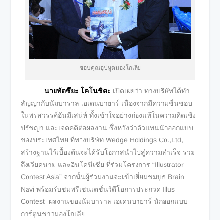
ขอบคุณอุปทูตมองโกเลีย
นายทัตซึยะ โคโนชิตะ
เปิดเผยว่า ทางบริษัทได้ทำ
สัญญากับนัมบาราล เอเดนบายาร์ เนื่องจากมีความชื่นชอบ
ในพรสวรรค์อันมีเสน่ห์ ทั้งเข้าใจอย่างถ่องแท้ในความคิดเชิง
ปรัชญา และเจตคติต่อผลงาน ซึ่งหวังว่าตัวแทนนักออกแบบ
ของประเทศไทย ที่ทางบริษัท Wedge Holdings Co.,Ltd,
สร้างฐานไว้เบื้องต้นจะได้รับโอกาสนำไปสู่ความสำเร็จ รวม
ถึงเวียดนาม และอินโดนีเซีย ที่ร่วมโครงการ “Illustrator
Contest Asia” จากนั้นผู้ร่วมงานจะเข้าเยี่ยมชมบูธ Brain
Navi พร้อมรับชมพรีเซนเตชั่นวิดีโอการประกวด Illus
Contest ผลงานของนัมบาราล เอเดนบายาร์ นักออกแบบ
การ์ตูนชาวมองโกเลีย