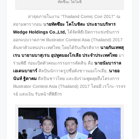
ทัตซึนะ โคโนชิ
ล่าสุดภายในงาน “Thailand Comic Con 2017” ณ
สยามพารากอน
น
ายทัตซึยะ โคโนชิตะ ประธานบริหาร
Wedge Holdings Co.,Ltd,
ได้จัดพิธีเปิดการแข่งขันการ
ออกแบบวาดภาพ Illustrator Contest Asia (Thailand) 2017
ค้นหาตัวแทนประเทศไทย โดยได้รับเกียรติจาก
นายกันเทพสุ
เรน บายามบาสุเรน อุปทูตมองโกเลีย ประจำประเทศไทย
มา
ร่วมพิธี ก่อนเปิดตัวคณะกรรมการตัดสิน คือ
นายนัมบาราล
เอเดนบายาร์
ศิลปินนักวาดรูปชื่อดังชาวมองโกเลีย,
นายอ
นันท์ ฐิตาคม
ศิลปินชาวไทย และยังร่วมพูดคุยถึงโครงการ
Illustrator Contest Asia (Thailand) 2017 โดยมี เรโกะ-วรจร
รย์ แสงเงิน รับหน้าที่พิธีกร