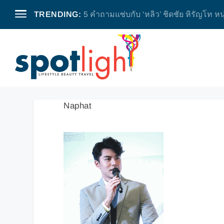
TRENDING:
5 คำถามแซ่บกับ ‘หลิว’ ชิดชัย หิรัญโท หน
Naphat