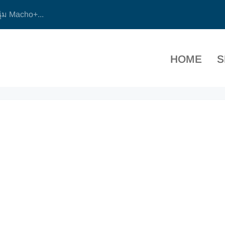
ุ่ม Macho+...
HOME
S