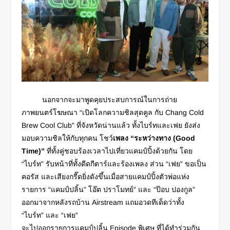
นอกจากจะมาพูดคุยประสบการณ์ในการถ่าย
ภาพยนตร์โฆษณา “เปิดโลกความชิลสุดคูล กับ Chang Cold
Brew Cool Club” ที่จังหวัดน่านแล้ว ทั้งไบร์ทและเฟย ยังส่ง
มอบความชิลให้กับทุกคน โชว์
เพลง “ระหว่างทาง
(Good
Time)”
ที่ทั้งคู่ชอบร้องเวลาไปเที่ยวแคมป์ปิ้งด้วยกัน โดย
“ไบร์ท” รับหน้าที่ทั้งดีดกีตาร์และร้องเพลง ส่วน “เฟย” ขอเป็น
คอรัส และเสียงกรี๊ดยิ่งดังขึ้นเมื่อสายแคมป์ปิ้งตัวพ่อแห่ง
รายการ “แคมป์ปลิ้น” โอ๊ต ปราโมทย์” และ “ป๊อบ ปองกูล”
ออกมาจากหลังรถบ้าน Airstream แถมอวดทีเด็ดว่าทั้ง
“ไบร์ท” และ “เฟย”
จะไปออกรายการแคมป์ปลิ้น Episode พิเศษ ที่ได้ทำร่วมกัน