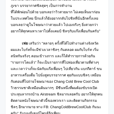
ภูเขา บรรยากาศชิลสุดๆ เป็นการทำงาน
ที่ได้พักผ่อนไปด้วย บอกเลยว่าวิวสวยมาก ไม่เคยเห็นมาก่อน
ในประเทศไทย นึกแล้วก็ยังอยากกลับไปชิลที่นั่นอีกครั้งเลย
บอกเลยว่าดูในโฆษณาว่าสวยแล้ว ไปเองจริงๆ ยิ่งสวยกว่า
อยากให้ทุกคนหาเวลาไปตั้งแคมป์ ชิลๆกับแก๊งเพื่อนกันครับ”
เฟย
เสริมว่า “หลายๆ ครั้งที่ได้ไปทำงานต่างจังหวัด
ผมและไบร์ทก็จะมีช่วงเวลาชิลๆ กันตลอด ผมกับไบร์ท
เริ่ม
สนิทกันจริงๆ ตอนเข้าวงการ และก็ได้ทำรายการด้วยกัน
“รายการโตแล้ว” ก็จะเป็นรายการที่ไปท่องเที่ยวตามที่ต่างๆ
และเวลาว่างก็จะนัดกับแก๊งเพื่อนๆ ไปเที่ยวกัน แบกกีตาร์ ขน
อาหารเครื่องดื่ม ไปนั่งสูดบรรยากาศ
คุยกันแบบชิลๆ เหมือน
กับตอนที่ไปถ่ายโฆษณาของ Chang Cold Brew Cool Club
วิวธรรมชาติเหมือนฝันมากๆ มีซีนหนึ่งที่ผมต้องขับรถเปิด
ประทุนลากรถบ้าน Airstream ชิลมากเลยครับ อยากให้ทุกคน
ติดตามหนังโฆษณาตัวนี้ของพวกเรา และติดตามกิจกรรม
ชิลๆ อีกมากมาย ทาง FB: ChangColdBrewCoolClub
กันนะ
ครับ” รับรองมีเซอร์ไพรส์อีกเพียบ