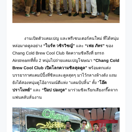
งานเปิดตัวแคมเปญ และพรีเซนเตอร์คนใหม่ ที่ได้หนุ่ม
หล่อมาดคูลอย่าง
“ไบร์ท วชิรวิชญ์”
และ
“เฟย ภัทร”
ของ
Chang Cold Brew Cool Club จัดความชิลถึงที่ ยกรถ
Airstream
ที่ทั้ง 2 หนุ่มไปถ่ายแคมเปญโฆษณา
“
Chang Cold
Brew Cool Club เปิดโลกความชิลสุดคูล”
พร้อมตกแต่ง
บรรยากาศแคมป์ปิ้งที่ชิลและคูลสุดๆ มาไว้กลางห้างดัง แถม
ยังได้สองหนุ่มดูโอ้อารมณ์ดีแห่ง “แคมป์ปลิ้น”
ทั้ง “
โอ๊ต
ปราโมทย์”
และ
“ป๊อป ปองกูล”
มาร่วมชิลเรียกเสียงกรี๊ดจาก
แฟนคลับลั่นงาน