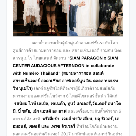
ตอกย้ำความเป็นผู้นำศูนย์กลางแฟชั่นระดับโลก
ศูนย์การค้าสยามพารากอน และ สยามเซ็นเตอร์ ร่วมกับ นิตย
สารนูเมโร ไทยแลนด์ จัดงาน
“
SIAM PARAGON x SIAM
CENTER AUDACIOUS AFTERNOON
in collaborate
with Numéro Thailand
”
(สยามพารากอน แอนด์
สยามเซ็นเตอร์ ออดาเชียส อาฟเตอร์นูน อิน คอลลาบอเรท
วิท นูเมโร)
เอ็กซ์คลูซีฟไฮทีที่จะพาผู้มีเกียรติร่วมสัมผัสกับ
ความงามของแฟชั่นโชว์จาก 6 ไทยดีไซเนอร์ชั้นนำ ได้แก่
รสนิยม ไวท์ เลเบิล, เซเนด้า, ทูบว์ แกเลอรี่,วันเดอร์ อนาโต
มี, บี๋ ชลัย, เอ้ก แอนด์ อะ ฮาฟ
และเครื่องประดับล้ำค่าจาก 6
แบรนด์ดัง อาทิ
พรีเมียร่า ,เจมส์ พาวิลเลียน, บลู ริเวอร์, เด
อมอนด์, เซตเต้ และ เทรซ จิวเวลรี่
ที่พร้อมใจกันนำผลงาน
คอลเลคชั่นออทัม/วินเทอร์ 2017 มามิกซ์แอนด์แมทช์กันอย่าง