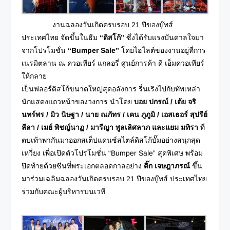
งานฉลองวันเกิดครบรอบ 21 ปีของบู๊ทส์
ประเทศไทย จัดขึ้นในธีม
“ดิสโก้”
ซึ่งได้รับแรงบันดาลใจมา
จากโปรโมชั่น
“Bumper Sale”
โดยไฮไลต์ของงานอยู่ที่การ
เนรมิตลาน ณ ควอเทียร์ แกลอรี่ ศูนย์การค้า ดิ เอ็มควอเทียร์
ให้กลาย
เป็นฟลอร์ดิสโก้ขนาดใหญ่สุดอลังการ รื่นเริงไปกับทัพเหล่า
นักแสดงแถวหน้าของวงการ นำโดย
บอย ปกรณ์ / เต้ย จริ
นทร์พร / มิว นิษฐา / นาย ณภัทร / เคน ภูภูมิ / เอสเธอร์ สุปรีย์
ลีลา / เมย์ พิชญ์นาฏ / มารีญา พูลเลิศลาภ และแยม มทิรา
ที่
ตบเท้าพากันมาออกสเต็ปแดนซ์สไตล์ดิสโก้บั๊มอย่างสนุกสุด
เหวี่ยง เพื่อเปิดตัวโปรโมชั่น “Bumper Sale” สุดพิเศษ พร้อม
ปิดท้ายด้วยซีนที่พระเอกตลอดกาลอย่าง
ติ๊ก เจษฎาภรณ์
ขึ้น
มาร่วมเฉลิมฉลองวันเกิดครบรอบ 21 ปีของบู๊ทส์ ประเทศไทย
ร่วมกับคณะผู้บริหารบนเวที