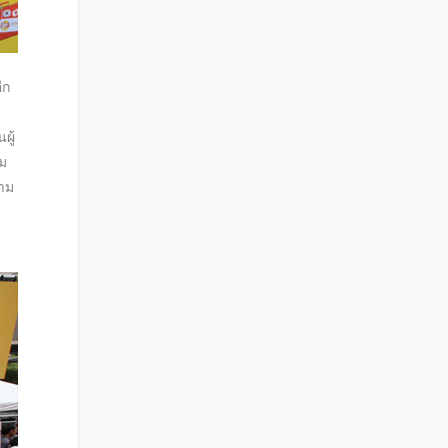
ีก
ผู้
ชม
งาม