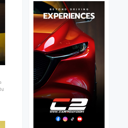
ว
ริป