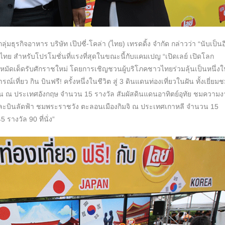
ุ่มธุรกิจอาหาร
บริษัท เป๊ปซี่-โคล่า (ไทย) เทรดดิ้ง จํากัด
กล่าวว่า
“
นับเป็นอ
ย สำหรับโปรโมชั่นที่แรงที่สุ
ดในขณะนี้กับแคมเปญ
“
เปิดเลย์ เปิดโลก
หมัดเด็ดรับศั
กราชใหม่ โดยการเชิญชวนผู้บริโภคชาวไทยร่
วมลุ้นเป็นหนึ่งใน
ณ์เที่ยว กิน บินฟรี
!
ครั้งหนึ่งในชีวิต สู่
3
ดินแดนท่องเที่ยวในฝัน ทั้งเยี่ยม
ดอน ณ ประเทศอังกฤษ จำนวน
15
รางวัล สัมผัสดินแดนอาทิตย์อุทัย ชมความ
ละบินลัดฟ้า ชมพระราชวัง ตะลอนเมืองกิมจิ ณ ประเทศเกาหลี จำนวน
15
45
รางวัล
90
ที่นั่ง
”