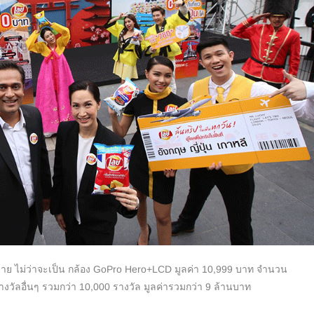
ย ไม่ว่าจะเป็น กล้อง
GoPro Hero+LCD
มูลค่า
10,999
บาท จำนวน
งวัลอื่นๆ รวมกว่า
10,000
รางวัล มูลค่ารวมกว่า
9
ล้านบาท