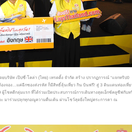
ยบริษัท เป๊ปซี่-โคล่า (ไทย) เทรดดิ้ง จำกัด สร้าง ปรากฏการณ์
“
แจกทริป
0
ต้องจอง
…
แค่ฉีกซองส่
งรหัส ก็มีสิทธิ์ลุ้นเที่ยว กิน บินฟรี
!
สู่
3
ดินแดนท่องเที่ย
9
ผู้โชคดีกลุ่มแรก ที่ได้ร่วมเปิดประสบการณ์การเดิ
นทางสุดเอ็กซ์คลูซีฟกับท
ิยะ
มาร่วมปลุกทุกอณูความตื่นเต้น ผ่านโชว์สุดยิ่งใหญ่ตระการตา ณ