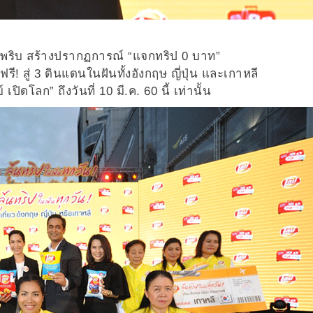
พริบ สร้างปรากฏการณ์
“
แจกทริป
0
บาท
”
ฟรี
!
สู่
3
ดินแดนในฝันทั้งอังกฤษ ญี่ปุ่น และเกาหลี
ย์ เปิดโลก
”
ถึงวันที่
10
มี
.
ค.
60
นี้ เท่านั้น