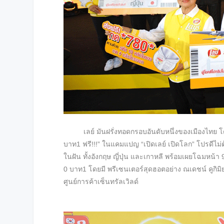
เลย์ มันฝรั่งทอดกรอบอันดับหนึ่
งของเมืองไทย โด
บาท
1
ฟรี
!!!”
ในแคมแปญ
“
เปิดเลย์ เปิดโลก
”
โปรดีไม่
ในฝัน ทั้งอังกฤษ ญี่ปุ่น และเกาหลี พร้อมเผยโฉมหน้า
0
บาท
1
โดยมี พรีเซนเตอร์สุดฮอตอย่าง ณเดชน์ คูกิม
ศูนย์การค้าเซ็นทรัลเวิลด์