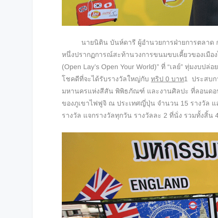
นายนิติน บันห์ดารี ผู้อำนวยการฝ่ายการตลาด กล
หนึ่งปรากฏการณ์สะท้
านวงการขนมขบเคี้ยวของเมืองไท
(
Open Lay’s Open Your World)
”
ที่
“
เลย์
”
ทุ่มงบปล่อย
โชคดีที่
จะได้รับรางวัลใหญ่กับ
ทริป
0 บาท
1
ประสบการ
มหานครแห่งสีสัน พิพิธภัณฑ์ และงานศิลปะ ที่ลอน
ของภูเขาไฟฟูจิ ณ ประเทศญี่ปุ่น จำนวน
15
รางวัล แ
รางวัล แจกรางวัลทุกวัน รางวัลละ
2
ที่นั่ง รวมทั้งสิ้น