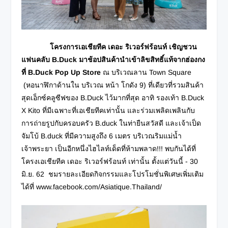
โครงการเอเชียทีค เดอะ ริเวอร์ฟร้อนท์ เชิญชวน
แฟนคลับ
B.Duck มาช้อปสินค้านำเข้าลิขสิทธิ์แท้จากฮ่องกง
ที่ B.Duck Pop Up Store
ณ บริเวณลาน Town Square
(หอนาฬิกาด้านใน บริเวณ หน้า โกดัง 9) ที่เดียวที่รวมสินค้า
สุดเอ็กซ์คลูซีฟของ B.Duck ไว้มากที่สุด อาทิ รองเท้า B.Duck
X Kito ที่มีเฉพาะที่เอเชียทีคเท่านั้น และร่วมเพลิดเพลินกับ
การถ่ายรูป​กับครอบครัว B.duck ในท่ายืนสวัสดี และเจ้าเป็ด
จัมโบ้ B.duck ที่มีความสูงถึง 6 เมตร​ บริเวณริมแม่น้ำ
เจ้าพระยา เป็นอีกหนึ่งไฮไลท์เด็ดที่ห้ามพลาด!!! พบกันได้ที่
โครงเอเชียทีค เดอะ ริเวอร์ฟร้อนท์ เท่านั้น​ ตั้งแต่วันนี้​ -​ 30
มิ.ย.​ 62 ชมรายละเอียดกิจกรรมและโปรโมชั่นพิเศษเพิ่มเติม
ได้ที่ www.facebook.com/Asiatique.Thailand/