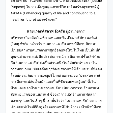
สกาแฟ ฮับ” ในครั้งนี้ ตอกย้ำเจตนารมณ์ของเนสท์เล่ (Nestlé
Purpose) ในการเพิ่มพูนคุณภาพชีวิต เสริมสร้างสุขภาพดีสู่
อนาคต (Enhancing quality of life and contributing to a
healthier future) อย่างชัดเจน”
นายแวลดดิสลาฟ อังดรีฟ
ผู้อำนวยการ
บริหารธุรกิจผลิตภัณฑ์กาแฟและครีมเทียม บริษัท เนสท์เล่
(ไทย) จำกัด กล่าวว่า ““เนสกาแฟ ฮับ แอท บีทีเอส ชิดลม”
เป็นฮับสำหรับคนรักกาแฟสุดฮ็อตแห่งใหม่ในไทย เป็นพื้นที่ที่
ทุกคนสามารถแบ่งปันประสบการณ์การดื่มกาแฟชั้นเลิศร่วม
กัน “เนสกาแฟ ฮับ” ยังเป็นส่วนหนึ่งในวิสัยทัศน์ของเราใน
การพัฒนาและขับเคลื่อนธุรกิจเนสกาแฟให้เป็นแบรนด์ที่ตอบ
โจทย์ความต้องการของผู้บริโภคด้วยการมอบ “ประสบการณ์
การดื่มกาแฟอันล้ำสมัยและเป็นที่ชื่นชอบของผู้คน” ทั้งใน
บ้านและนอกบ้าน “เนสกาแฟ ฮับ” เป็นนวัตกรรมร้านกาแฟ
สดแห่งแรกของเนสกาแฟ ซึ่งจะมีการเปิดร้านกาแฟหลาก
หลายรูปแบบในเร็วๆ นี้ เรามั่นใจว่า “เนสกาแฟ ฮับ” จะกลาย
เป็นฮับแห่งใหม่ที่ดึงดูดใจคอกาแฟที่ใช้บริการรถไฟฟ้าบีทีเอส