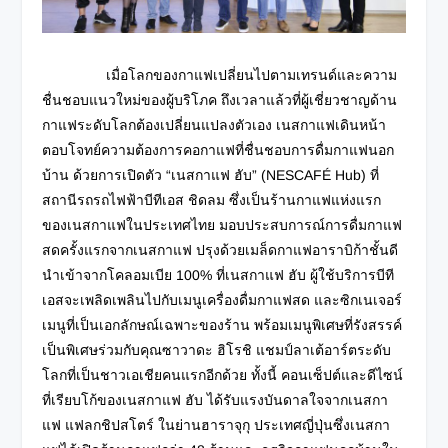
เมื่อโลกของกาแฟเปลี่ยนไปตามเทรนด์และความ
ชื่นชอบแนวใหม่ของผู้บริโภค ถึงเวลาแล้วที่ผู้เชี่ยวชาญด้าน
กาแฟระดับโลกต้องเปลี่ยนแปลงตัวเอง เนสกาแฟเดินหน้า
ตอบโจทย์ความต้องการคอกาแฟที่ชื่นชอบการดื่มกาแฟนอก
บ้าน ด้วยการเปิดตัว “เนสกาแฟ ฮับ” (NESCAFÉ Hub) ที่
สถานีรถรถไฟฟ้าบีทีเอส ชิดลม ซึ่งเป็นร้านกาแฟแห่งแรก
ของเนสกาแฟในประเทศไทย มอบประสบการณ์การดื่มกาแฟ
สดครั้งแรกจากเนสกาแฟ ปรุงด้วยเมล็ดกาแฟอาราบิก้าชั้นดี
นำเข้าจากโคลอมเบีย 100% ที่เนสกาแฟ ฮับ ผู้ใช้บริการบีที
เอสจะเพลิดเพลินไปกับเมนูเครื่องดื่มกาแฟสด และซิกเนเจอร์
เมนูที่เป็นเอกลักษณ์เฉพาะของร้าน พร้อมเมนูพิเศษที่รังสรรค์
เป็นพิเศษร่วมกับคุณซาวาดะ ฮิโรชิ แชมป์ลาเต้อาร์ตระดับ
โลกที่เป็นชาวเอเชียคนแรกอีกด้วย ทั้งนี้ คอนเซ็ปต์และดีไซน์
ที่เรียบโก้ของเนสกาแฟ ฮับ ได้รับแรงบันดาลใจจากเนสกา
แฟ แฟลกชิปสโตร์ ในย่านฮาราจุกุ ประเทศญี่ปุ่นซึ่งเนสกา