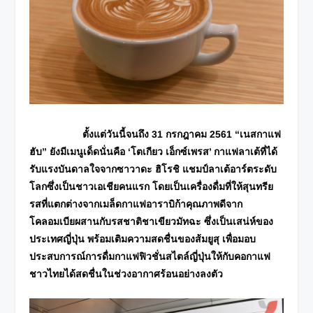
ตั้งแต่วันนี้จนถึง 31 กรกฎาคม 2561 “เนสกาแฟ
ฮับ” ยังมีเมนูเด็ดนั่นคือ ‘โตเกียว เอ็กซ์เพรส’ กาแฟลาเต้ที่ได้
รับแรงบันดาลใจจากซาวาดะ ฮิโรชิ แชมป์ลาเต้อาร์ตระดับ
โลกซึ่งเป็นชาวเอเชียคนแรก โดยเป็นเครื่องดื่มที่ให้สุนทรีย
รสที่แตกต่างจากเมล็ดกาแฟอาราบิก้าคุณภาพดีจาก
โคลอมเบียผสานกับรสชาติชาเขียวมัทฉะ ซึ่งเป็นเสน่ห์ของ
ประเทศญี่ปุ่น พร้อมเติมความสดชื่นของส้มยูสุ เพื่อมอบ
ประสบการณ์การดื่มกาแฟฟิวชั่นสไตล์ญี่ปุ่นให้กับคอกาแฟ
ชาวไทยได้สดชื่นในช่วงอากาศร้อนอย่างลงตัว