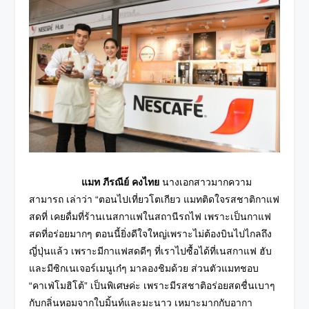
แมท ภีรณีย์ คงไทย
นางเอกสาวมากความ
สามารถ เล่าว่า “ตอนไปเที่ยวโตเกียว แมทติดใจรสชาติกาแฟ
สดที่ เคยดื่มที่ร้านเนสกาแฟในสถานีรถไฟ เพราะเป็นกาแฟ
สดที่อร่อยมากๆ ตอนนี้ยิ่งดีใจใหญ่เพราะไม่ต้องบินไปไกลถึง
ญี่ปุ่นแล้ว เพราะมีกาแฟสดดีๆ ที่เราไปซื้อได้ที่เนสกาแฟ ฮับ
และมีซิกเนเจอร์เมนูเก๋ๆ มาลองชิมด้วย ส่วนตัวแมทชอบ
“คาเฟ่โมฮิโต้” เป็นพิเศษค่ะ เพราะมีรสชาติอร่อยสดชื่นเบาๆ
กับกลิ่นหอมจากใบมิ้นท์และมะนาว เหมาะมากกับอากา