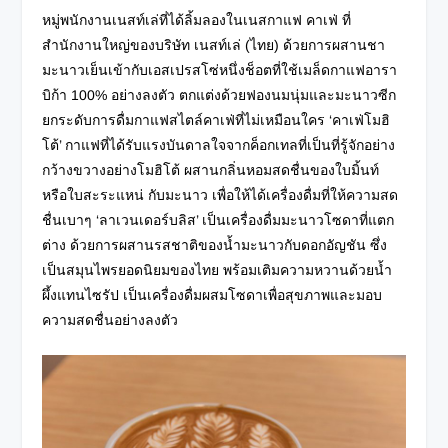
หมู่พนักงานเนสท์เล่ที่ได้ลิ้มลองในเนสกาแฟ คาเฟ่ ที่
สำนักงานใหญ่ของบริษัท เนสท์เล่ (ไทย) ด้วยการผสานชา
มะนาวเย็นเข้ากับเอสเปรสโซ่หนึ่งช็อตที่ใช้เมล็ดกาแฟอารา
บิก้า 100% อย่างลงตัว ตกแต่งด้วยฟองนมนุ่มและมะนาวซีก
ยกระดับการดื่มกาแฟสไตล์คาเฟ่ที่ไม่เหมือนใคร ‘คาเฟ่โมฮิ
โต้’ กาแฟที่ได้รับแรงบันดาลใจจากค็อกเทลที่เป็นที่รู้จักอย่าง
กว้างขวางอย่างโมฮิโต้ ผสานกลิ่นหอมสดชื่นของใบมิ้นท์
หรือใบสะระแหน่ กับมะนาว เพื่อให้ได้เครื่องดื่มที่ให้ความสด
ชื่นเบาๆ ‘ลาเวนเดอร์บลิส’ เป็นเครื่องดื่มมะนาวโซดาที่แตก
ต่าง ด้วยการผสานรสชาติของน้ำมะนาวกับดอกอัญชัน ซึ่ง
เป็นสมุนไพรยอดนิยมของไทย พร้อมเติมความหวานด้วยน้ำ
ผึ้งแทนไซรัป เป็นเครื่องดื่มผสมโซดาเพื่อสุขภาพและมอบ
ความสดชื่นอย่างลงตัว