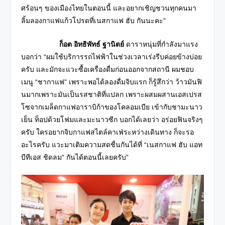
ศร้อนๆ ของเมืองไทยในตอนนี้ และอยากเชิญชวนทุกคนมา
ลิ้มลองกาแฟแก้วโปรดที่เนสกาแฟ ฮับ กันนะคะ”
ก็อต อิทธิพัทธ์ ฐานิตย์
ดาราหนุ่มที่กำลังมาแรง
บอกว่า “ผมใช้บริการรถไฟฟ้าในช่วงเวลาเร่งรีบค่อยข้างบ่อย
ครับ และมักจะแวะซื้อเครื่องดื่มก่อนออกจากสถานี ผมชอบ
เมนู “ชากาแฟ” เพราะพอได้ลองดื่มจิบแรก ก็รู้สึกว่า ว้าวมันฟิ
นมากเพราะมันเป็นรสชาติที่แปลก เพราะผสมผสานเอสเปรส
โซจากเมล็ดกาแฟอาราบิก้าของโคลอมเบีย เข้ากับชามะนาว
เย็น ท็อปด้วยโฟมและมะนาวซีก บอกได้เลยว่า อร่อยฟินจริงๆ
ครับ ใครอยากจิบกาแฟสไตล์คาเฟ่ระหว่างเดินทาง ก็จะรอ
อะไรครับ แวะมาเติมความสดชื่นกันได้ที่ “เนสกาแฟ ฮับ แอท
บีทีเอส ชิดลม” กันได้ตอนนี้เลยครับ”