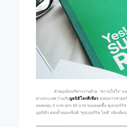
ด้วยมุ่งมั่นบริหารงานด้วย “ความใส่ใจ” และ
ต่างประเทศ ร่วมกับ
มูลนิธิโลกสีเขียว
ส่งต่อการช่วยสร้
สมทบทุน 5 บาท ทุกๆ 50 บาท ของยอดซื้อ ซุปเปอร์ริช ไท
มูลนิธิฯ ตอกย้ำคอนเซ็ปต์ “ซุปเปอร์ริช ไลฟ์” เติมเต