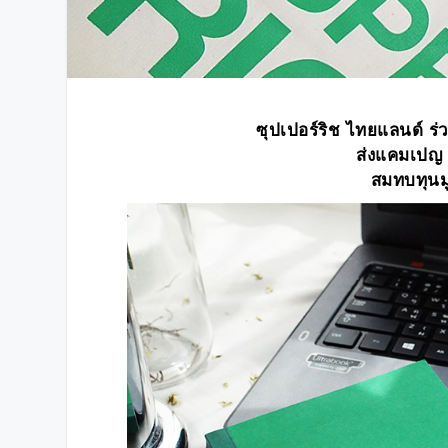
ซุปเปอร์ริช ไทยแลนด์ ร่วม
ส่งแคมเปญ 
สมทบทุนมูล