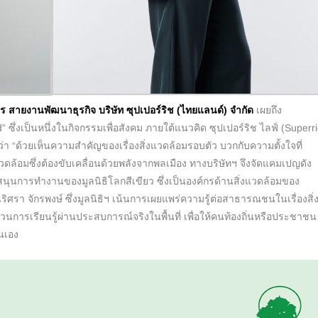
าร สายงานพัฒนาธุรกิจ บริษัท ซุปเปอร์ริช
(ไทยแลนด์) จำกัด
เผยถึง
ึ่งเป็นหนึ่งในกิจกรรมเพื่อสังคม ภายใต้แนวคิด ซุปเปอร์ริช ไลฟ์ (Superr
้น ว่า “ด้วยเห็นความสำคัญของเรื่องสิ่งแวดล้อมรอบตัว บวกกับความตั้งใจที่
งแวดล้อมซึ่งต้องขับเคลื่อนด้วยพลังจากพลเมือง ทางบริษัทฯ จึงจัดแคมเปญดัง
นับสนุนการทำงานของมูลนิธิโลกสีเขียว ซึ่งเป็นองค์กรด้านสิ่งแวดล้อมของ
นริศรา จักรพงษ์ ซึ่งมูลนิธิฯ เน้นการเผยแพร่ความรู้ต่อสาธารณชนในเรื่องสิ่
ารเรียนรู้ผ่านประสบการณ์จริงในพื้นที่ เพื่อให้คนท้องถิ่นหรือประชาชน
นเอง