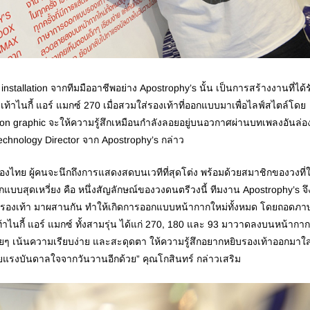
ation จากทีมมืออาชีพอย่าง Apostrophy’s นั้น เป็นการสร้างงานที่ได้ร
้าไนกี้ แอร์ แมกซ์ 270 เมื่อสวมใส่รองเท้าที่ออกแบบมาเพื่อไลฟ์สไตล์โดย
ion graphic จะให้ความรู้สึกเหมือนกำลังลอยอยู่บนอวกาศผ่านบทเพลงอันล่อ
echnology Director จาก Apostrophy’s กล่าว
ย ผู้คนจะนึกถึงการแสดงสดบนเวทีที่สุดโต่ง พร้อมด้วยสมาชิกของวงที่ใ
บสุดเหวี่ยง คือ หนึ่งสัญลักษณ์ของวงดนตรีวงนี้ ทีมงาน Apostrophy’s จึ
ะรองเท้า มาผสานกัน ทำให้เกิดการออกแบบหน้ากากใหม่ทั้งหมด โดยถอดภา
ไนกี้ แอร์ แมกซ์ ทั้งสามรุ่น ได้แก่ 270, 180 และ 93 มาวาดลงบนหน้ากา
 เน้นความเรียบง่าย และสะดุดตา ให้ความรู้สึกอยากหยิบรองเท้าออกมาใส
้วยแรงบันดาลใจจากวันวานอีกด้วย” คุณโกสินทร์ กล่าวเสริม