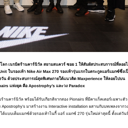
นรมิตร้านคาร์นิวัล สยามสแควร์ ซอย 1 ให้สัมผัสประสบการณ์ที่ลอยไ
t ในรองเท้า Nike Air Max 270 รองเท้ารุ่นแรกในตระกูลแอร์แมกซ์ซึ่งเป
ั้งวัน ด้วยประสบการณ์สุดพิเศษภายใต้แนวคิด Maxperience ให้ลอยไปบน
irs แห่งยุค คือ Apostrophy’s และวง Paradox
นคาร์นิวัล พร้อมได้รับเกียรติจากสอง Pionairs ที่มีคาแร็คเตอร์เฉพาะตัว
ม Apostrophy’s มาสร้างงาน Interactive installation ผสานกับบทเพลงจากว
บเต็มแมกซ์ด้วยรองเท้าไนกี้ แอร์ แมกซ์ 270 รุ่นใหม่ล่าสุดนี้ ตั้งแต่วันนี