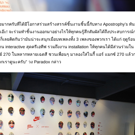
รับที่ได้มีโอกาสร่วมสร้างสรรค์ชิ้นงานชิ้นนี้กับทาง Apostrophy’s ทันที
่า เอ๊ะ! จะร่วมทำชิ้นงานออกมาอย่างไรให้ทุกคนรู้สึกสัมผัสได้ถึงประสบการณ์
เลยคิดกันว่ามันน่าจะสนุกเมื่อบทเพลงทั้ง
3 เพลงของพวกเรา ได้แก่ ฤดูร้อ
น interactive สุดครีเอทีฟ รวมถึงงาน installation ให้ทุกคนได้มีส่วนร่วมใน
ซ์ 270 ในหลากหลายเฉดสี ชวนเพื่อนๆ มาลองใส่ไนกี้ แอร์ แมกซ์ 270 แล้ว
วกเราดูนะครับ” วง Paradox กล่าว