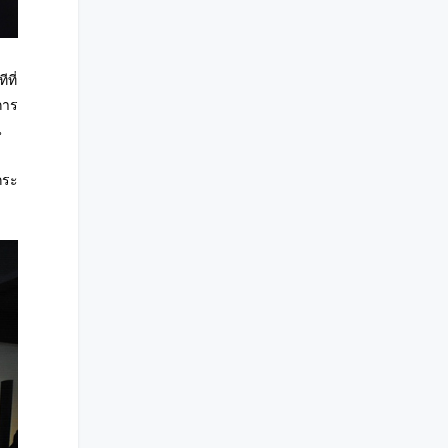
ที่
การ
น
กระ