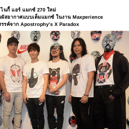
ไนกี้ แอร์ แมกซ์
270 ใหม่
ัมผัสอากาศแบบเต็มแมกซ์ ในงาน Maxperience
สรรค์จาก Apostrophy’s X Paradox