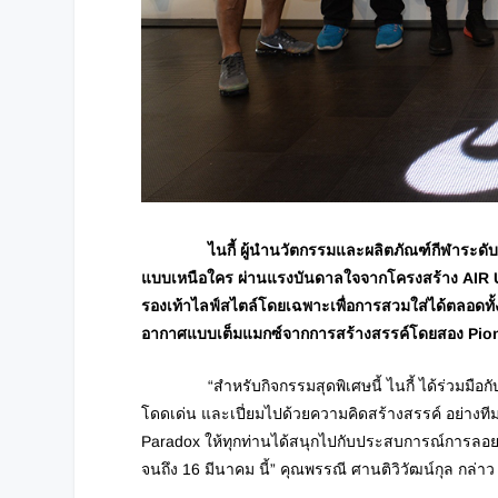
ไนกี้ ผู้นำนวัตกรรมและผลิตภัณฑ์กีฬาระดับโลก เ
แบบเหนือใคร ผ่านแรงบันดาลใจจากโครงสร้าง AIR Uni
รองเท้าไลฟ์สไตล์โดยเฉพาะเพื่อการสวมใส่ได้ตลอดท
อากาศแบบเต็มแมกซ์จากการสร้างสรรค์โดยสอง Piona
“สำหรับกิจกรรมสุดพิเศษนี้ ไนกี้ ได้ร่วมมือกับร้า
โดดเด่น และเปี่ยมไปด้วยความคิดสร้างสรรค์ อย่างที
Paradox ให้ทุกท่านได้สนุกไปกับประสบการณ์การลอยได้แบ
จนถึง 16 มีนาคม นี้” คุณพรรณี ศานติวิวัฒน์กุล กล่าว