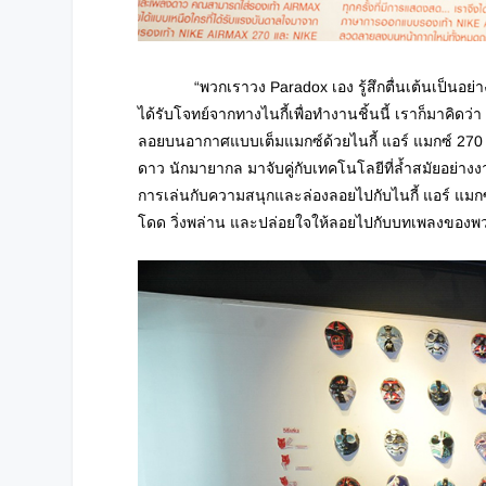
“พวกเราวง Paradox เอง รู้สึกตื่นเต้นเป็นอย่างมากค
ได้รับโจทย์จากทางไนกี้เพื่อทำงานชิ้นนี้ เราก็มาคิดว
ลอยบนอากาศแบบเต็มแมกซ์ด้วยไนกี้ แอร์ แมกซ์ 270 ก็
ดาว นักมายากล มาจับคู่กับเทคโนโลยีที่ล้ำสมัยอย่างงา
การเล่นกับความสนุกและล่องลอยไปกับไนกี้ แอร์ แมก
โดด วิ่งพล่าน และปล่อยใจให้ลอยไปกับบทเพลงของพ