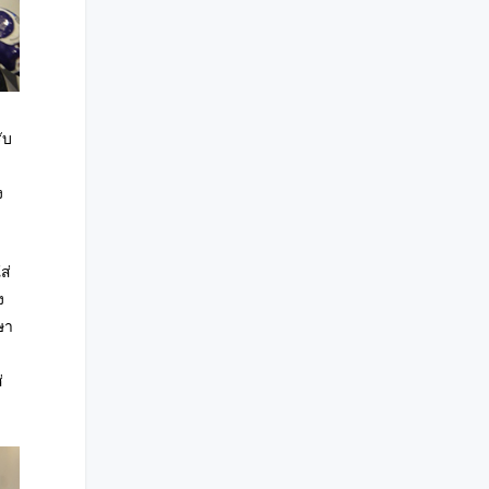
ับ
ง
ส่
ง
ษา
ก
่