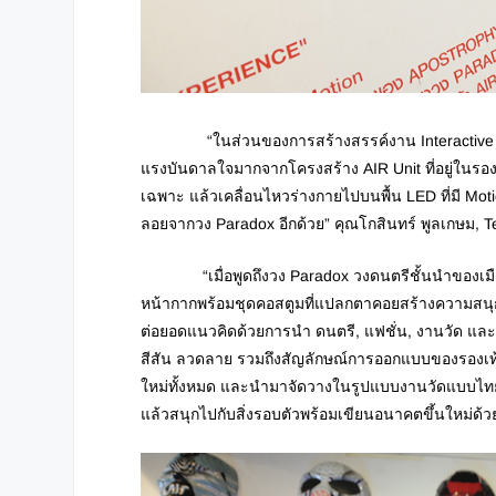
“ในส่วนของการสร้างสรรค์งาน Interactive install
แรงบันดาลใจมากจากโครงสร้าง AIR Unit ที่อยู่ในรองเท
เฉพาะ แล้วเคลื่อนไหวร่างกายไปบนพื้น LED ที่มี Mot
ลอยจากวง Paradox อีกด้วย” คุณโกสินทร์ พูลเกษม, T
“เมื่อพูดถึงวง Paradox วงดนตรีชั้นนำของเมืองไท
หน้ากากพร้อมชุดคอสตูมที่แปลกตาคอยสร้างความสนุกแบ
ต่อยอดแนวคิดด้วยการนำ ดนตรี, แฟชั่น, งานวัด แล
สีสัน ลวดลาย รวมถึงสัญลักษณ์การออกแบบของรองเท้า
ใหม่ทั้งหมด และนำมาจัดวางในรูปแบบงานวัดแบบไทยๆ
แล้วสนุกไปกับสิ่งรอบตัวพร้อมเขียนอนาคตขึ้นใหม่ด