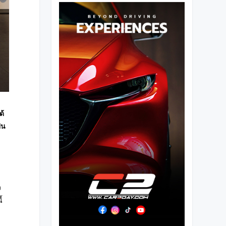
ด้
็น
ง
้