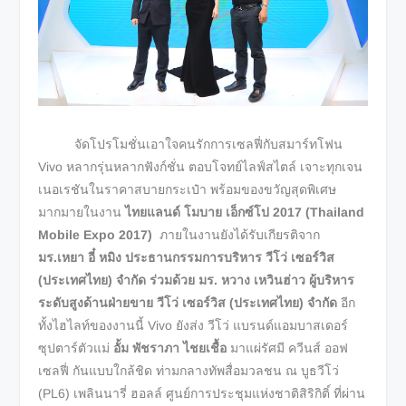
จัดโปรโมชั่นเอาใจคนรักการเซลฟี่กับสมาร์ทโฟน
Vivo หลากรุ่นหลากฟังก์ชั่น ตอบโจทย์ไลฟ์สไตล์ เจาะทุกเจน
เนอเรชันในราคาสบายกระเป๋า พร้อมของขวัญสุดพิเศษ
มากมายในงาน
ไทยแลนด์ โมบาย เอ็กซ์โป
2017 (Thailand
Mobile Expo 2017)
ภายในงานยังได้รับเกียรติจาก
มร
.เหยา อี๋ หมิง ประธานกรรมการบริหาร วีโว่ เซอร์วิส
(ประเทศไทย) จํากัด ร่วมด้วย มร. หวาง เหวินฮ่าว ผู้บริหาร
ระดับสูงด้านฝ่ายขาย วีโว่ เซอร์วิส (ประเทศไทย) จํากัด
อีก
ทั้งไฮไลท์ของงานนี้ Vivo ยังส่ง วีโว่ แบรนด์แอมบาสเดอร์
ซุปตาร์ตัวแม่
อั้ม พัชราภา ไชยเชื้อ
มาแผ่รัศมี ควีนส์ ออฟ
เซลฟี่ กันแบบใกล้ชิด ท่ามกลางทัพสื่อมวลชน ณ บูธวีโว่
(PL6) เพลินนารี่ ฮอลล์ ศูนย์การประชุมแห่งชาติสิริกิติ์ ที่ผ่าน