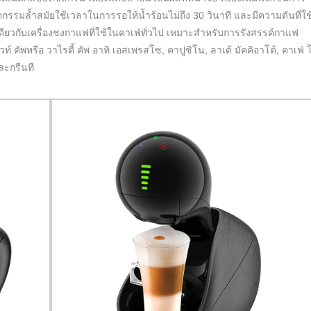
กรรมล้ำสมัยใช้เวลาในการรอให้น้ำร้อนไม่ถึง 30 วินาที และมีความดันที่ใช
ดียวกับเครื่องชงกาแฟที่ใช้ในคาเฟ่ทั่วไป เหมาะสำหรับการรังสรรค์กาแฟ
ท์ คัพหรือ วาไรตี้ คัพ อาทิ เอสเพรสโซ, คาปูชิโน, ลาเต้ มัคคิอาโต้, คาเฟ่ 
ละกรีนที