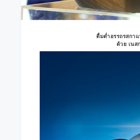
ดื่มด่ำอรรถรสกาแ
ด้วย เนส