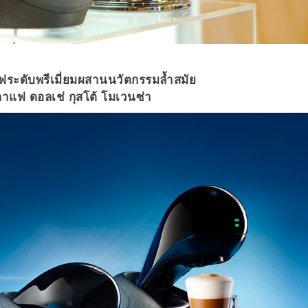
ฟระดับพรีเมี่ยมผสานนวัตกรรมล้ำสมัย
กาแฟ ดอลเช่ กุสโต้ โมเวนซ่า