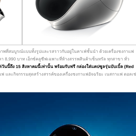
สมบูรณ์แบบทั้งรูปและรสราวกับอยู่ในคาเฟ่ชั้นนำ ด้วยเครื่องชงกาแฟ
า 8,990 บาท เอ็กซ์คลูซีฟเฉพาะที่ห้างสรรพสินค้าเซ็นทรัล ทุกสาขา ทั่ว
วันนี้ถึง 15 สิงหาคมนี้เท่านั้น พร้อมรับฟรี กล่องใส่แคปซูลรุ่นบับเบิ้ล (Red
แฟ และกิจกรรมสุดสร้างสรรค์ของเครื่องชงกาแฟอัจฉริยะ เนสกาแฟ ดอลเช่ 