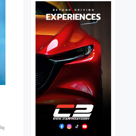
น
้ดู