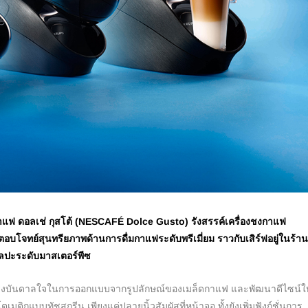
สกาแฟ ดอลเช่ กุสโต้ (NESCAFÉ Dolce Gusto) รังสรรค์เครื่องชงกาแฟ
ตอบโจทย์สุนทรียภาพด้านการดื่มกาแฟระดับพรีเมี่ยม ราวกับเสิร์ฟอยู่ในร้า
ลปะระดับมาสเตอร์พีซ
แรงบันดาลใจในการออกแบบจากรูปลักษณ์ของเมล็ดกาแฟ และพัฒนาดีไซน์ให
มติกแบบทัชสกรีน เพียงแค่ปลายนิ้วสัมผัสที่หน้าจอ ทั้งยังเพิ่มฟังก์ชั่นการ