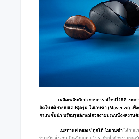
เพลิดเพลินกับประสบการณ์ใหม่ไร้ที่ติ เน
อัตโนมัติ ระบบแคปซูลรุ่น โมเวนซ่า (Movenza) เพื่อ
กาแฟชั้นนำ พร้อมรูปลักษณ์สวยงามประหนึ่งผลงานศิ
เนสกาแฟ ดอลเช่ กุสโต้
โมเวนซ่า
ได้รับ
ทันสมัย สั่งงานเปิด-ปิดและปรับระดับน้ำด้วยระบบออโตเ