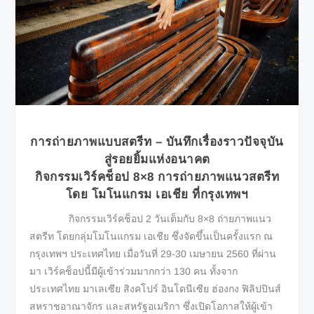
การถ่ายภาพแบบสตรีท – บันทึกเรื่องราวปัจจุบัน
สู่รอยยิ้มแห่งอนาคต
กิจกรรมเวิร์คช็อป
8×8
การถ่ายภาพแนวสตรีท
โดย โมโนแกรม เอเชีย ที่กรุงเทพฯ
กิจกรรมเวิร์คช็อป 2 วันเต็มกับ 8×8 ถ่ายภาพแนว
สตรีท โดยกลุ่มโมโนแกรม เอเชีย ซึ่งจัดขึ้นเป็นครั้งแรก ณ
กรุงเทพฯ ประเทศไทย เมื่อวันที่ 29-30 เมษายน 2560 ที่ผ่าน
มา เวิร์คช็อปนี้มีผู้เข้าร่วมมากกว่า 130 คน ทั้งจาก
ประเทศไทย มาเลเซีย สิงคโปร์ อินโดนีเซีย ฮ่องกง ฟิลิปปินส์
สหราชอาณาจักร และสหรัฐอเมริกา ซึ่งเปิดโอกาสให้ผู้เข้า