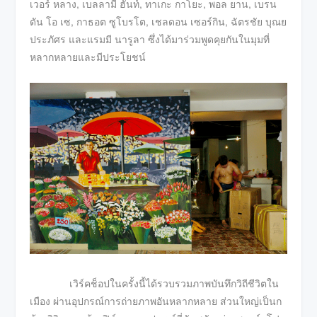
เวอร์ หลาง, เบลลามี ฮันท์, ทาเกะ กาโยะ, พอล ยาน, เบรน
ดัน โอ เซ, กาธอต ซูโบรโต, เชลดอน เซอร์กิน, ฉัตรชัย บุณย
ประภัศร และแรมมี นารูลา ซึ่งได้มาร่วมพูดคุยกันในมุมที่
หลากหลายและมีประโยชน์
เวิร์คช็อปในครั้งนี้ได้รวบรวมภาพบันทึกวิถีชีวิตใน
เมือง ผ่านอุปกรณ์การถ่ายภาพอันหลากหลาย ส่วนใหญ่เป็นก