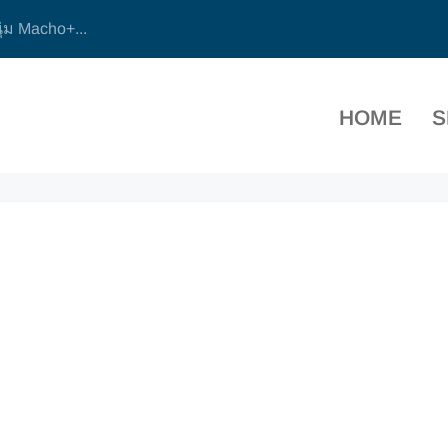
ุ่ม Macho+...
HOME
S