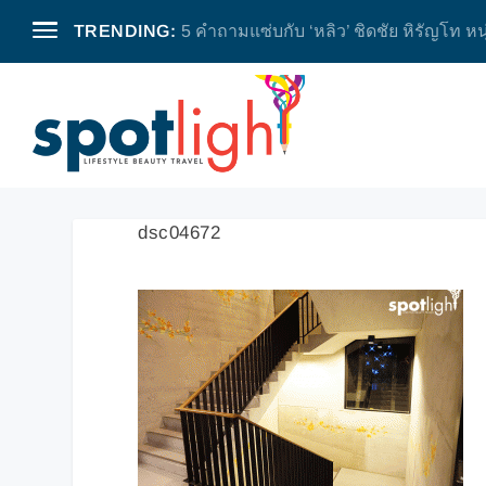
TRENDING:
5 คำถามแซ่บกับ ‘หลิว’ ชิดชัย หิรัญโท หน
dsc04672