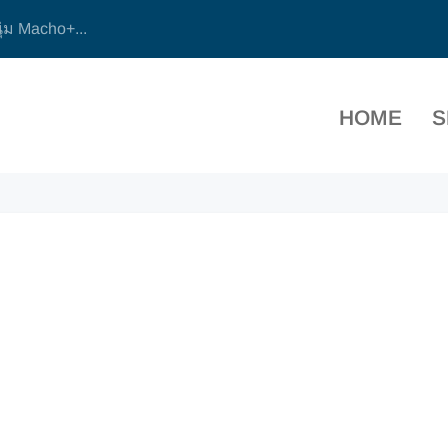
ุ่ม Macho+...
HOME
S