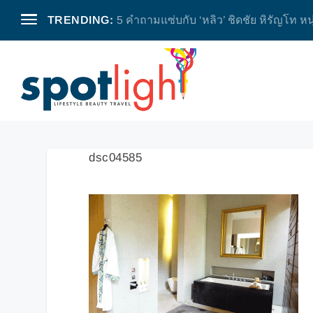
TRENDING:
5 คำถามแซ่บกับ ‘หลิว’ ชิดชัย หิรัญโท หน
dsc04585