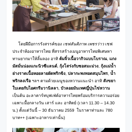
โดยฝีมือการรังสรรค์ของ
เชฟสันติภาพ เพชรว่าว
เชฟ
ประจำห้องอาหารไทย ที่สรรสร้างเมนูอาหารไทยพิเศษหา
ทานยากมาให้ลิ้มลอง อาทิ
ต้มจิ๋วเนื้อวากิวแบบโบราณ
,
แกง
มัสมั่นน่องแกะนิวซีแลนด์
,
กุ้งโสร่งกับซอสมะม่วง
,
กุ้งแม่น้ำ
ย่างราดเนื้อหอยลายผัดพริกขิง
,
ปลากะพงทอดสมุนไพร
,
น้ำ
พริกลงเรือ
ฯลฯ ตามด้วยเมนูของหวานแนะนำ อาทิ
สังขยา
ใบเตยกับไอศกรีมวานิลลา
,
บัวลอยมันเทศญี่ปุ่นไข่หวาน
เป็นต้น อะลาคาร์ทบุฟเฟ่ต์อาหารไทยพร้อมบริการความอร่อย
เฉพาะมื้อกลางวัน เสาร์ และ อาทิตย์ (เวลา 11.30 – 14.30
น.) ตั้งแต่วันนี้ – 30 ธันวาคม 2559 ในราคาท่านละ 780
บาท++ (เฉพาะอาหารเท่านั้น)