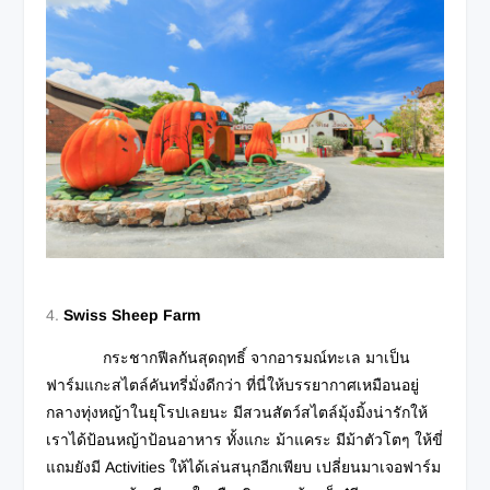
Swiss Sheep Farm
กระชากฟีลกันสุดฤทธิ์ จากอารมณ์ทะเล มาเป็น
ฟาร์มแกะสไตล์คันทรี่มั่งดีกว่า ที่นี่ให้บรรยากาศเหมือนอยู่
กลางทุ่งหญ้าในยุโรปเลยนะ มีสวนสัตว์สไตล์มุ้งมิ้งน่ารักให้
เราได้ป้อนหญ้าป้อนอาหาร ทั้งแกะ ม้าแคระ มีม้าตัวโตๆ ให้ขี่
แถมยังมี Activities ให้ได้เล่นสนุกอีกเพียบ เปลี่ยนมาเจอฟาร์ม