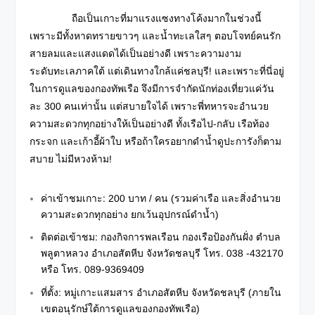
ถือเป็นเกาะที่มาแรงแซงทางโค้งมากในช่วงนี้
เพราะมีทั้งหาดทรายขาวๆ และน้ำทะเลใสๆ ตอบโจทย์คนรัก
สายลมและแสงแดดได้เป็นอย่างดี เพราะความงาม
ระดับทะเลภาคใต้ แต่เดินทางใกล้แค่ชลบุรี! และเพราะที่นี่อยู่
ในการดูแลของกองทัพเรือ จึงมีการจำกัดนักท่องเที่ยวแค่วัน
ละ 300 คนเท่านั้น แต่สบายใจได้ เพราะพี่ทหารจะอำนวย
ความสะดวกทุกอย่างให้เป็นอย่างดี ทั้งเรือไป-กลับ เรือท้อง
กระจก และเก้าอี้ผ้าใบ หรือถ้าใครอยากดำน้ำดูปะการังก็ตาม
สบาย ไม่มีหวงห้าม!
ค่าเข้าชมเกาะ: 200 บาท / คน (รวมค่าเรือ และสิ่งอำนวย
ความสะดวกทุกอย่าง ยกเว้นอุปกรณ์ดำน้ำ)
ติดต่อเข้าชม: กองกิจการพลเรือน กองเรือป้องกันฝั่ง ตำบล
พลูตาหลวง อำเภอสัตหีบ จังหวัดชลบุรี โทร. 038 -432170
หรือ โทร. 089-9369409
ที่ตั้ง: หมู่เกาะแสมสาร อำเภอสัตหีบ จังหวัดชลบุรี (ภายใน
เขตอนุรักษ์ใต้การดูแลของกองทัพเรือ)