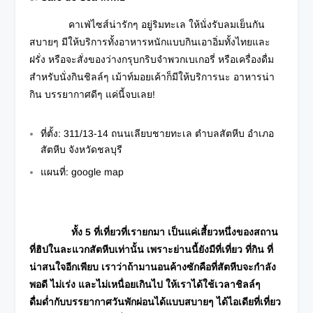
คาเฟ่ไซส์น่ารักๆ อยู่ริมทะเล ให้นั่งรับลมเย็นกัน
สบายๆ มีให้บริการทั้งอาหารหนักแบบกินเอาอิ่มทั้งไทยและ
ฝรั่ง หรือจะสั่งของว่างกรุบกริบจำพวกเบเกอรี่ หรือเครื่องดื่ม
สำหรับนั่งกินชิลล์ๆ เม้าท์มอยเค้าก็มีให้บริการนะ อาหารน่า
กิน บรรยากาศดีๆ แค่นี้จบเลย!
ที่ตั้ง: 311/13-14 ถนนเลียบชายทะเล ตำบลสัตหีบ อำเภอ
สัตหีบ จังหวัดชลบุรี
แผนที่:
google map
ทั้ง 5 ที่เที่ยวที่เรายกมา เป็นแค่เสี้ยวหนึ่งของสถาน
ที่ฮิปในละแวกสัตหีบเท่านั้น เพราะย่านนี้ยังมีที่เที่ยว ที่กิน ที่
น่าสนใจอีกเพียบ เราว่าถ้ามานอนค้างซักคือที่สัตหีบจะกำลัง
พอดี ไม่เร่ง และไม่เหนื่อยเกินไป ให้เราได้ใช้เวลาชิลล์ๆ
ดื่มด่ำกับบรรยากาศวันพักผ่อนได้แบบสบายๆ ได้ไอเดียที่เที่ยว