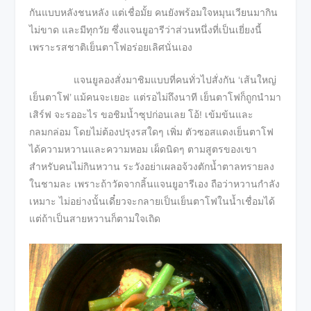
กันแบบหลังชนหลัง แต่เชื่อมั้ย คนยังพร้อมใจหมุนเวียนมากิน
ไม่ขาด และมีทุกวัย ซึ่งแจนยูอารีว่าส่วนหนึ่งที่เป็นเยี่ยงนี้
เพราะรสชาติเย็นตาโฟอร่อยเลิศนั่นเอง
แจนยูลองสั่งมาชิมแบบที่คนทั่วไปสั่งกัน ‘เส้นใหญ่
เย็นตาโฟ’ แม้คนจะเยอะ แต่รอไม่ถึงนาที เย็นตาโฟก็ถูกนำมา
เสิร์ฟ จะรออะไร ขอชิมน้ำซุปก่อนเลย โอ้! เข้มข้นและ
กลมกล่อม โดยไม่ต้องปรุงรสใดๆ เพิ่ม ตัวซอสแดงเย็นตาโฟ
ได้ความหวานและความหอม เผ็ดนิดๆ ตามสูตรของเขา
สำหรับคนไม่กินหวาน ระวังอย่าเผลอจ้วงตักน้ำตาลทรายลง
ในชามละ เพราะถ้าวัดจากลิ้นแจนยูอารีเอง ถือว่าหวานกำลัง
เหมาะ ไม่อย่างนั้นเดี๋ยวจะกลายเป็นเย็นตาโฟในน้ำเชื่อมได้
แต่ถ้าเป็นสายหวานก็ตามใจเถิด