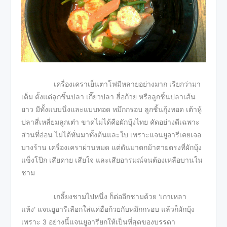
เครื่องเคราเย็นตาโฟมีหลายอย่างมาก เรียกว่ามา
เต็ม ตั้งแต่ลูกชิ้นปลา เกี๊ยวปลา ฮื่อก้วย หรือลูกชิ้นปลาเส้น
ยาว มีทั้งแบบนึ่งและแบบทอด หมึกกรอบ ลูกชิ้นกุ้งทอด เต้าหู้
ปลาสี่เหลี่ยมลูกเต๋า ขาดไม่ได้คือผักบุ้งไทย คัดอย่างดีเฉพาะ
ส่วนที่อ่อน ไม่ได้หั่นมาทั้งต้นและใบ เพราะแจนยูอารีเคยเจอ
บางร้าน เครื่องเคราผ่านหมด แต่ดันมาตกม้าตายตรงที่ผักบุ้ง
แข็งโป๊ก เสียดาย เสียใจ และเสียอารมณ์จนต้องเหลือบานใน
ชาม
เกลี้ยงชามไปหนึ่ง ก็ต่ออีกชามด้วย ‘เกาเหลา
แห้ง’ แจนยูอารีเลือกใส่แค่ฮื่อก้วยกับหมึกกรอบ แล้วก็ผักบุ้ง
เพราะ 3 อย่างนี้แจนยูอารียกให้เป็นที่สุดของบรรดา