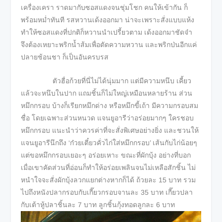
เครื่องเครา ราดมากับซอสแดงจนชุ่มโชก คนให้เข้ากัน ก็
พร้อมหม่ำทันที รสหวานเด้งออกมา น่าจะเพราะสั่งแบบแห้ง
ทำให้ซอสแดงที่ปกติก็หวานนำเปรี้ยวตาม เด้งออกมาชัดจ๋า
จึงต้องเหยาะพริกน้ำส้มเพื่อตัดความหวาน และพริกป่นอีกแค่
ปลายช้อนชา ก็เป็นอันครบรส
ตัวฮื่อก้วยที่นี่ไม่ได้นุ่มมาก แต่มีความหนึบ เคี้ยว
แล้วจะหนึบในปาก แถมชิ้นก็ไม่ใหญ่เหมือนหลายร้าน ส่วน
หมึกกรอบ บ้างก็เรียกหมึกด่าง หรือหมึกขี้เถ้า มีความกรอบสม
ชื่อ โดยเฉพาะส่วนหนวด แจนยูอารีว่าอร่อยมากๆ ใครชอบ
หมึกกรอบ แนะนำว่าควรค่าที่จะสั่งพิเศษอย่างยิ่ง และชวนให้
แจนยูอารีนึกถึง ‘ก๋วยเตี๋ยวคั่วไก่ใส่หมึกกรอบ’ เส้นกับไก่น้อยๆ
แต่ขอหมึกกรอบเยอะๆ อร่อยเหาะ ขณะที่ผักบุ้ง อย่างที่บอก
เมื่อเขาคัดส่วนที่อ่อนก็ทำให้อร่อยเพลินจนไม่เหลือสักชิ้น ไม่
หนำใจจะสั่งผักบุ้งลวกแยกต่างหากก็ได้ ถ้วยละ 15 บาท รวม
ไปถึงหนังปลากรอบกับเกี๊ยวกรอบจานละ 35 บาท เกี๊ยวปลา
กับเต้าหู้ปลาชิ้นละ 7 บาท ลูกชิ้นกุ้งทอดลูกละ 6 บาท