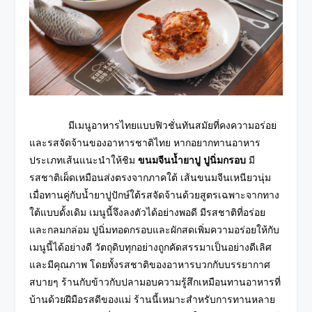
มีเมนูอาหารไทยแบบฟิวชั่นทันสมัยที่คงความอร่อย
และรสจัดจ้านของอาหารชาติไทย หากอยากทานอาหาร
ประเภทเส้นแนะนำให้ชิม
ขนมจีนน้ำยาปู ปูนิ่มกรอบ
มี
รสชาติเผ็ดเหมือนส่งตรงจากภาคใต้ เส้นขนมจีนเหนียวนุ่ม
เมื่อทานคู่กับน้ำยาปูปักษ์ใต้รสจัดจ้านด้วยสูตรเฉพาะจากทาง
ใต้แบบดั้งเดิม เมนูนี้จึงลงตัวได้อย่างพอดี มีรสชาติที่อร่อย
และ
กลมกล่อม ปูนิ่มทอดกรอบและผักสดเพิ่มความอร่อยให้กับ
เมนูนี้ได้อย่างดี วัตถุดิบทุกอย่างถูกคัดสรรมาเป็นอย่างดีเลิศ
และมีคุณภาพ โดยทั้งรสชาติของอาหารบวกกับบรรยากาศ
สบายๆ ร้านกับข้าวกับปลามอบความรู้สึกเหมือนทานอาหารที่
บ้านด้วยฝีมือรสดีของแม่ ร้านนี้เหมาะสำหรับการทานหลาย