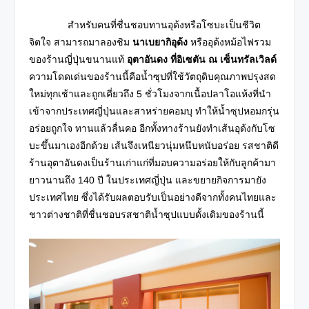
สำหรับคนที่ชื่นชอบทานอุด้งหรือโซบะเป็นชีวิต
จิตใจ สามารถมาลองชิม
นาเบยากิอุด้ง
หรืออุด้งหม้อไฟรวม
ของร้านญี่ปุ่นขนานแท้
อุตาอันดง
ที่อิเซตัน ณ เซ็นทรัลเวิลด์
ความโดดเด่นของร้านนี้คือน้ำซุปที่ใช้วัตถุดิบคุณภาพปรุงสด
ใหม่ทุกเช้าและถูกเคี่ยวถึง 5 ชั่วโมงจากเนื้อปลาโอแห้งที่นำ
เข้าจากประเทศญี่ปุ่นและสาหร่ายคอมบุ ทำให้น้ำซุปหอมกรุ่น
อร่อยถูกใจ ทานแล้วลื่นคอ อีกทั้งทางร้านยังทำเส้นอุด้งกับโซ
บะขึ้นมาเองอีกด้วย เส้นจึงเหนียวนุ่มหนึบหนับอร่อย รสชาติดี
ร้านอุตาอันดงเป็นร้านเก่าแก่ที่มอบความอร่อยให้กับลูกค้ามา
ยาวนานถึง 140 ปี
ในประเทศญี่ปุ่น และขยายกิจการมายัง
ประเทศไทย ซึ่งได้รับผลตอบรับเป็นอย่างดีจากทั้งคนไทยและ
ชาวต่างชาติที่ชื่นชอบรสชาติน้ำซุปแบบดั้งเดิมของร้านนี้