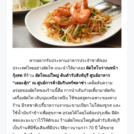
หากอยากรับประทานอาหารประจำชาติของ
ประเทศไทยอย่าง
ผัดไท แนะนำให้มาลอง
ผัดไทโบราณหน้า
กุ้งสด
ที่ร้าน
ผัดไทแม่ใหญ่
ต้นตำรับสิงห์บุรี ศูนย์อาหาร
“เดอะคุ้ก” ณ ศูนย์การค้าอัมรินทร์พลาซ่า
เคล็ดลับความ
อร่อยของผัดไทของร้านนี้คือ การนำเส้นก๋วยเตี๋ยวมาผัดกับ
เครื่องผัดไท เส้นนุ่มเหนียวหนึบ ใช้ซอสสูตรเฉพาะของทาง
ร้าน มีรสชาติเปรี้ยวหวานจากมะขามเปียก ไม่ใส่ผงชูรส และ
ใช้น้ำมันรำข้าวเพื่อสุขภาพ อร่อยได้โดยไม่ต้องปรุงเพิ่ม มีผัก
สดและมะนาวไว้ให้ตักเอง ร้านผัดไทแม่ใหญ่ต้นตำรับสิงห์บุรี
เป็นร้านที่มีชื่อเสียงที่มีประวัติยาวนานกว่า 70 ปี ได้ขยาย