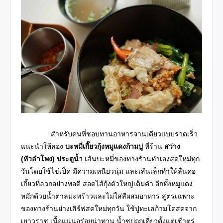
สำหรับคนที่ชอบทานอาหารจานเดียวแบบรวดเร็ว
แนะนำให้ลอง
บะหมี่เกี๊ยวกุ้งหมูแดงก้ามปู
ที่ร้าน
สว่าง
(หัวลำโพง) ประตูน้ำ
เส้นบะหมี่ของทางร้านทำเองสดใหม่ทุก
วันโดยใช้ไข่เป็ด มีความเหนียวนุ่ม และเส้นเล็กทำให้ลื่นคอ
เกี๊ยวที่ลวกอย่างพอดี สอดไส้กุ้งตัวใหญ่เต็มคำ อีกทั้งหมูแดง
หมักด้วยน้ำตาลมะพร้าวและไม่ใส่สีผสมอาหาร
สูตรเฉพาะ
ของทางร้านย่างเสิร์ฟสดใหม่ทุกวัน ใช้ปูทะเลก้ามโตสด
จาก
เยาวราช เนื้อแน่นอร่อยน่าทาน น้ำซุปถูกเคี่ยวตั้งแต่เช้าตรู่