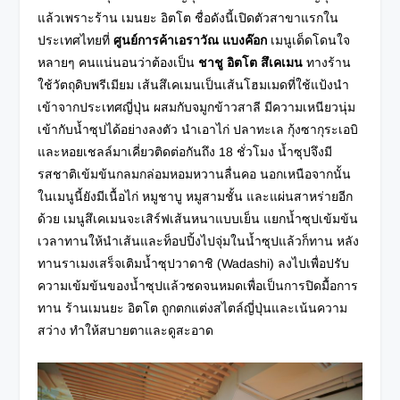
แล้วเพราะร้าน เมนยะ อิตโต ชื่อดังนี้เปิดตัวสาขาแรกใน
ประเทศไทยที่
ศูนย์การค้าเอราวัณ แบงค๊อก
เมนูเด็ดโดนใจ
หลายๆ คนแน่นอนว่าต้องเป็น
ชาชู อิตโต สึเคเมน
ทางร้าน
ใช้วัตถุดิบพรีเมียม เส้นสึเคเมนเป็นเส้นโฮมเมดที่ใช้แป้งนำ
เข้าจากประเทศญี่ปุ่น ผสมกับจมูกข้าวสาลี มีความเหนียวนุ่ม
เข้ากับน้ำซุปได้อย่างลงตัว นำเอาไก่ ปลาทะเล กุ้งซากุระเอบิ
และหอยเชลล์มาเคี่ยวติดต่อกันถึง 18 ชั่วโมง น้ำซุปจึงมี
รสชาติเข้มข้นกลมกล่อมหอมหวานลื่นคอ นอกเหนือจากนั้น
ในเมนูนี้ยังมีเนื้อไก่ หมูชาบู หมูสามชั้น และแผ่นสาหร่ายอีก
ด้วย เมนูสึเคเมนจะเสิร์ฟเส้นหนาแบบเย็น แยกน้ำซุปเข้มข้น
เวลาทานให้นำเส้นและท็อปปิ้งไปจุ่มในน้ำซุปแล้วก็ทาน หลัง
ทานราเมงเสร็จเติมน้ำซุปวาดาชิ (Wadashi) ลงไปเพื่อปรับ
ความเข้มข้นของน้ำซุปแล้วซดจนหมดเพื่อเป็นการปิดมื้อการ
ทาน ร้านเมนยะ อิตโต
ถูกตกแต่งสไตล์ญี่ปุ่นและเน้นความ
สว่าง ทำให้สบายตาและดูสะอาด