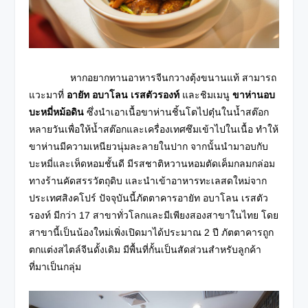
หากอยากทานอาหารจีนกวางตุ้งขนานแท้ สามารถ
แวะมาที่
อายัท อบาโลน เรสตัวรองท์
และชิมเมนู
ขาห่านอบ
บะหมี่หม้อดิน
ซึ่งนำเอาเนื้อขาห่านชิ้นโตไปตุ๋นในน้ำสต๊อก
หลายวันเพื่อให้น้ำสต๊อก
และเครื่องเทศซึมเข้าไปในเนื้อ ทำให้
ขาห่านมีความเหนียวนุ่มละลายในปาก จากนั้นนำมาอบกับ
บะหมี่และเห็ดหอมชั้นดี มีรสชาติหวานหอมตัดเค็ม
กลมกล่อม
ทางร้านคัดสรรวัตถุดิบ และนำเข้าอาหารทะเลสดใหม่
จาก
ประเทศสิงคโปร์ ปัจจุบันนี้ภัตตาคารอายัท อบาโลน เรสตัว
รองท์ มีกว่า 17 สาขาทั่วโลกและมีเพียงสองสาขาในไทย
โดย
สาขานี้เป็นน้องใหม่เพิ่งเปิดมาได้ประมาณ 2 ปี ภัตตาคารถูก
ตกแต่งสไตล์จีนดั้งเดิม มีพื้นที่กั้นเป็นสัดส่วนสำหรับลูกค้า
ที่มาเป็นกลุ่ม