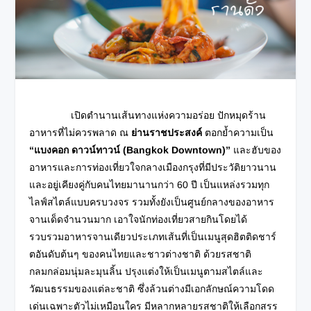
เปิดตำนานเส้นทางแห่งความอร่อย ปักหมุดร้าน
อาหารที่ไม่ควรพลาด ณ
ย่านราชประสงค์
ตอกย้ำความเป็น
“แบงคอก ดาวน์ทาวน์ (
Bangkok Downtown)”
และฮับของ
อาหารและการท่องเที่ยวใจกลางเมืองกรุงที่มีประวัติยาวนาน
และอยู่เคียงคู่กับคนไทยมานานกว่า 60 ปี เป็นแหล่งรวมทุก
ไลฟ์สไตล์แบบครบวงจร รวมทั้งยังเป็นศูนย์กลางของ
อาหาร
จานเด็ดจำนวนมาก เอาใจนักท่องเที่ยวสายกินโดยได้
รวบรวมอาหารจานเดียวประเภทเส้นที่เป็นเมนูสุดฮิตติดชาร์
ตอันดับต้นๆ ของคนไทยและชาวต่างชาติ ด้วยรสชาติ
กลมกล่อมนุ่มละมุนลิ้น ปรุงแต่งให้เป็นเมนูตามสไตล์และ
วัฒนธรรมของแต่ละชาติ ซึ่งล้วนต่างมีเอกลักษณ์ความโดด
เด่นเฉพาะตัวไม่เหมือนใคร มีหลากหลายรสชาติให้เลือกสรร