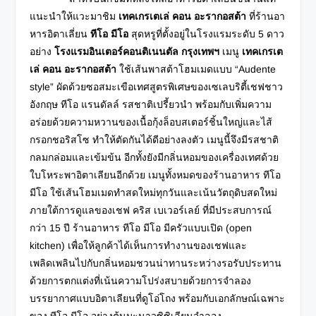
แนะนำให้แวะมาชิม
เทคเกรเตเล่ คอน อะรากอสต้า
ที่ร้านอา
หารอิตาเลี่ยน
ทีโอ มีโอ
สุดหรูที่ตั้งอยู่ในโรงแรมระดับ 5 ดาว
อย่าง
โรงแรมอินเตอร์คอนติเนนตัล
กรุงเทพฯ
เมนู
เทคเกรเต
เล่ คอน อะรากอสต้า
ใช้เส้นพาสต้าโฮมเมดแบบ “Audente
style” ผัดด้วยซอสมะเขือเทศสูตรพิเศษของเซเลบริตี้เชฟ
ชาว
อังกฤษ ทีโอ แรนดัลล์ รสชาติเปรี้ยวนำ พร้อมกับเพิ่มความ
อร่อยด้วยความหวานของเนื้อกุ้งล็อบสเตอร์ชิ้นใหญ่และ
ไส้
กรอกชอริสโซ ทำให้ตัดกันได้ดีอย่างลงตัว เมนูนี้จึงมีรสชาติ
กลมกล่อมและเข้มข้น อีกทั้งยังมีกลิ่นหอมของเครื่องเทศด้วย
ใบโหระพาอิตาเลียนอีกด้วย เมนูทั้งหมดของร้านอาหาร ทีโอ
มีโอ ใช้เส้นโฮมเมดทำสดใหม่ทุกวันและเน้นวัตถุดิบสดใหม่
ภายใต้การดูแลของเชฟ คริส เบเวอร์เลย์ ที่มีประสบการณ์
กว่า 15 ปี ร้านอาหาร ทีโอ มีโอ มีครัวแบบเปิด (open
kitchen) เพื่อให้ลูกค้าได้เห็นการทำงานของเชฟและ
เพลิดเพลินไปกับกลิ่นหอมชวนน่าทานระหว่างรอรับประทาน
ด้วยการตกแต่งที่เน้นความโปร่งสบายด้วยการจำลอง
บรรยากาศแบบอิตาเลียนที่ดูโอ่โถง พร้อมกับเอกลักษณ์เฉพาะ
ของ ทีโอ มีโอ อย่างต้นมะนาวซิซิเลียนจำลอง