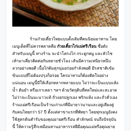
ร้านก๋วยเตี๋ยวไทยแบบดั้งเดิมที่คนนิยมมาทาน โดย
เมนูเด็ดที่ไม่ควรพลาดคือ
ก๋วยเตี๋ยวไก่แม่ศรีเรือน
ชื่อดัง
สำหรับเมนูนี้ ทางร้าน จะนำโครงไก่ กระดูกหมู และหัวไช
เท้ามาเคี่ยวติดต่อกันหลายชั่วโมง เส้นมีความเหนียวหนึบ
ลวกอย่างพอดี
เนื้อไก่ต้มสุกนุ่มอร่อยกำลังพอดี มีรสชาติเข้ม
ข้นแบบที่ไม่ต้องปรุงก็อร่อย ใครมาทานก็ต้องติดใจอย่าง
แน่นอน เมนูนี้มีให้เลือกหลากหลายแบบ ไม่ว่าจะเป็นแบบแห้ง
น้ำ ต้มยำ
หรือเกาเหลา ฯลฯ ด้วยวัตถุดิบที่สดใหม่และสะอาด
ไม่ว่าจะเป็นมะนาวแท้ ถั่วงอกปลูกเอง พริกแห้ง และถั่วคั่วเอง
ร้านแม่ศรีเรือนเป็นร้านเก่าแก่ที่มีมายาวนานและอยู่เคียงคู่
กับคนไทยกว่า 57 ปี ตั้งแต่สาขาแรกที่พัทยา โดยทุกเมนูยังคง
ใช้สูตรต้นตำรับของคุณยายศรีเรือน
คำลักษณ์ จนถึงปัจจุบัน
นี้ ให้ความรู้สึกเหมือนทานอาหารรสฝีมือคุณแม่หรือคุณยาย