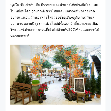
นุ่มใน ซึ่งเข้ากับเส้นข้าวซอยและน้ำแกงได้อย่างดีเยี่ยมแบบ
ไม่เหมือนใคร ถูกปากทั้งชาวไทยและนักท่องเที่ยวต่างชาติ
อย่างแน่นอน ร้านอาหารโพรวองซ์อยู่เคียงคู่กับเกษรวิลเล
จมานานหลายปี ถูกตกแต่งสไตล์ฝรั่งเศส มีกลิ่นอายของ
เมือง
โพรวองซ์ท่ามกลางสวนที่เต็มไปด้วยต้นไม้สีเขียวและดอกไม้
หลากหลายสี