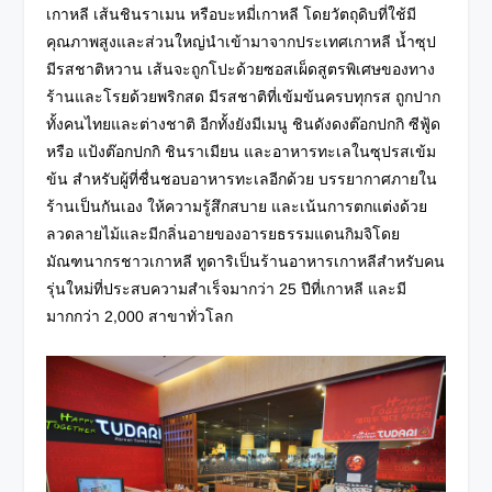
เกาหลี เส้นชินราเมน หรือบะหมี่เกาหลี โดยวัตถุดิบที่ใช้มี
คุณภาพสูงและส่วนใหญ่นำเข้ามาจากประเทศเกาหลี น้ำซุป
มีรสชาติหวาน เส้นจะถูกโปะด้วยซอสเผ็ดสูตรพิเศษของทาง
ร้านและโรยด้วยพริกสด มีรสชาติที่เข้มข้นครบทุกรส ถูกปาก
ทั้งคนไทยและต่างชาติ
อีกทั้งยังมีเมนู ชินดังดงต๊อกปกกิ ซีฟู้ด
หรือ แป้งต๊อกปกกิ ชินราเมียน และอาหารทะเลในซุปรสเข้ม
ข้น สำหรับผู้ที่ชื่นชอบอาหารทะเลอีกด้วย บรรยากาศภายใน
ร้านเป็นกันเอง ให้ความรู้สึกสบาย และเน้นการตกแต่งด้วย
ลวดลายไม้และมีกลิ่นอายของอารยธรรมแดนกิมจิโดย
มัณฑนากรชาวเกาหลี ทูดาริเป็นร้านอาหารเกาหลีสำหรับคน
รุ่นใหม่ที่ประสบความสำเร็จมากว่า 25 ปีที่เกาหลี และมี
มากกว่า 2,000 สาขาทั่วโลก