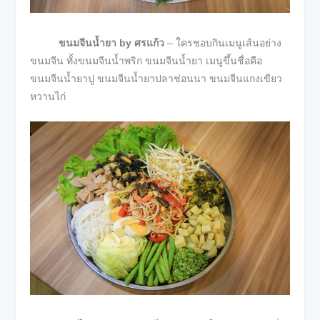
ขนมจีนน้ำยา by
ศรแก้ว
– ใครชอบกินเมนูเส้นอย่าง
ขนมจีน ทั้งขนมจีนน้ำพริก ขนมจีนน้ำยา เมนูขึ้นชื่อคือ
ขนมจีนน้ำยาปู ขนมจีนน้ำยาปลาช่อนนา ขนมจีนแกงเขียว
หวานไก่