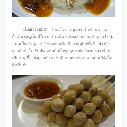
เป็ดย่างวุฒิกร
– ร้านเป็ดย่างวุฒิกร เป็นร้านเก่าแก่
ดั้งเดิม เมนูเด็ดที่ใครมาร้านนี้แล้วต้องสั่งมากินเสียทุกครั้ง คือ
“เมนูเกี๊ยวกุ้งกุลาดำ” ทางร้านคัดเลือกวัตถุดิบชั้นดี อย่างกุ้ง
กุลาดำตัวโต รับประทานกับน้ำซุปสูตรเข้มข้นของทางร้าน
เป็นเมนูเกี๊ยวกุ้งกุลาดำ รสชาติ หอมหวาน กลมกล่อม ได้เนื้อ
กุ้งเต็มคำ