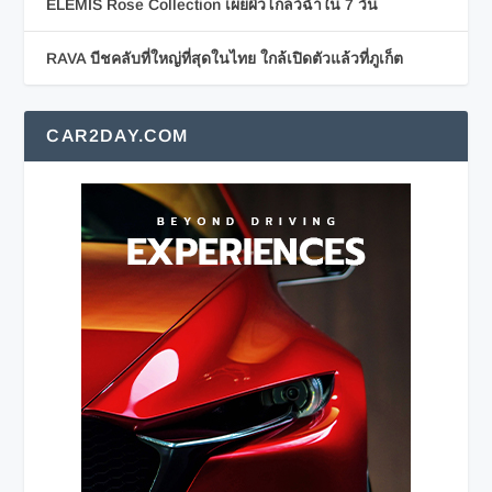
ELEMIS Rose Collection เผยผิวโกลว์ฉ่ำใน 7 วัน
RAVA บีชคลับที่ใหญ่ที่สุดในไทย ใกล้เปิดตัวแล้วที่ภูเก็ต
CAR2DAY.COM