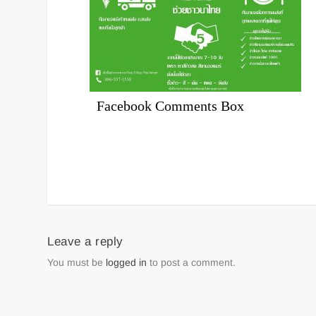
Facebook Comments Box
Leave a reply
You must be
logged in
to post a comment.