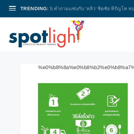
TRENDING:
5 คำถามแซ่บกับ ‘หลิว’ ชิดชัย หิรัญโท หน
%e0%b8%8a%e0%b8%b2%e0%b8%a7