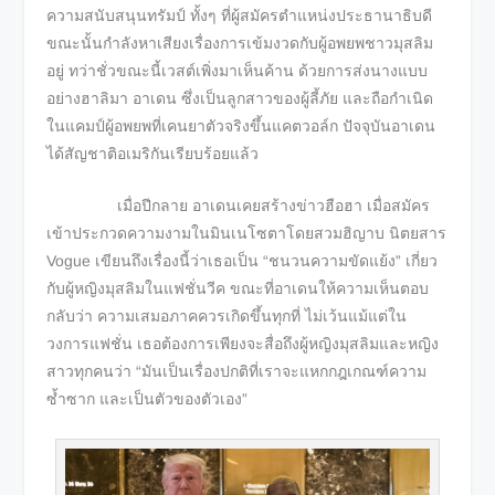
ความสนับสนุนทรัมป์ ทั้งๆ ที่ผู้สมัครตำแหน่งประธานาธิบดี
ขณะนั้นกำลังหาเสียงเรื่องการเข้มงวดกับผู้อพยพชาวมุสลิม
อยู่ ทว่าชั่วขณะนี้เวสต์เพิ่งมาเห็นค้าน ด้วยการส่งนางแบบ
อย่างฮาลิมา อาเดน ซึ่งเป็นลูกสาวของผู้ลี้ภัย และถือกำเนิด
ในแคมป์ผู้อพยพที่เคนยาตัวจริงขึ้นแคตวอล์ก ปัจจุบันอาเดน
ได้สัญชาติอเมริกันเรียบร้อยแล้ว
เมื่อปีกลาย อาเดนเคยสร้างข่าวฮือฮา เมื่อสมัคร
เข้าประกวดความงามในมินเนโซตาโดยสวมฮิญาบ นิตยสาร
Vogue เขียนถึงเรื่องนี้ว่าเธอเป็น “ชนวนความขัดแย้ง” เกี่ยว
กับผู้หญิงมุสลิมในแฟชั่นวีค ขณะที่อาเดนให้ความเห็นตอบ
กลับว่า ความเสมอภาคควรเกิดขึ้นทุกที่ ไม่เว้นแม้แต่ใน
วงการแฟชั่น เธอต้องการเพียงจะสื่อถึงผู้หญิงมุสลิมและหญิง
สาวทุกคนว่า “มันเป็นเรื่องปกติที่เราจะแหกกฎเกณฑ์ความ
ซ้ำซาก และเป็นตัวของตัวเอง”