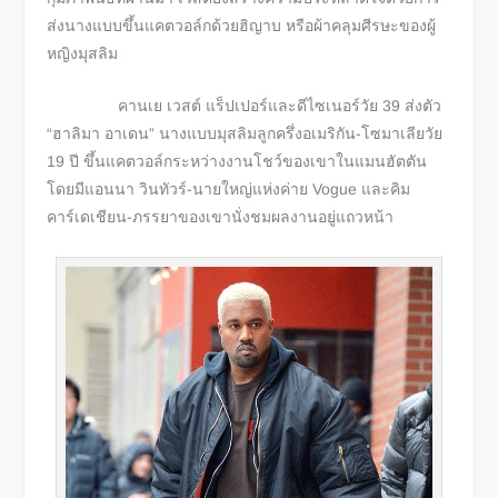
ส่งนางแบบขึ้นแคตวอล์กด้วยฮิญาบ หรือผ้าคลุมศีรษะของผู้
หญิงมุสลิม
คานเย เวสต์ แร็ปเปอร์และดีไซเนอร์วัย 39 ส่งตัว
“ฮาลิมา อาเดน” นางแบบมุสลิมลูกครึ่งอเมริกัน-โซมาเลียวัย
19 ปี ขึ้นแคตวอล์กระหว่างงานโชว์ของเขาในแมนฮัตตัน
โดยมีแอนนา วินทัวร์-นายใหญ่แห่งค่าย Vogue และคิม
คาร์เดเชียน-ภรรยาของเขานั่งชมผลงานอยู่แถวหน้า