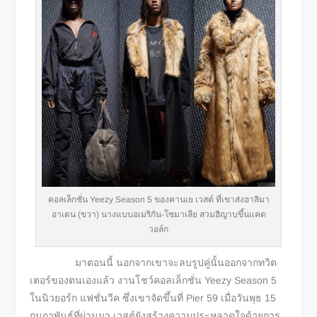
คอลเล็กชั่น Yeezy Season 5 ของคานเย เวสต์ ที่เขาส่งฮาลิมา
อาเดน (ขวา) นางแบบอเมริกัน-โซมาเลีย สวมฮิญาบขึ้นแคต
วอล์ก
มาตอนนี้ นอกจากเขาจะลบรูปคู่นั้นออกจากทวิต
เตอร์ของตนเองแล้ว งานโชว์คอลเล็กชั่น Yeezy Season 5
ในนิวยอร์ก แฟชั่นวีค ซึ่งเขาจัดขึ้นที่ Pier 59 เมื่อวันพุธ 15
กุมภาพันธ์ที่ผ่านมา เวสต์ยังสร้างความประหลาดใจด้วยการ