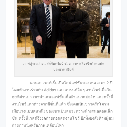
ภาพคู่ระหว่างเวสต์กับทรัมป์ ช่วงการหาเสียงชิงตำแหน่ง
ประธานาธิบดี
คานเย เวสต์เริ่มเปิดไลน์แฟชั่นของตนเองมา 2 ปี
โดยทำงานร่วมกับ Adidas และแบรนด์อื่นๆ งานโชว์เมื่อวัน
พุธที่ผ่านมา เขานำเสนอแฟชั่นเสื้อผ้าแนวสปอร์ต และครั้งนี้
งานโชว์แตกต่างจากซีซั่นที่แล้ว ซึ่งเคยเป็นข่าวครึกโครม
เมื่อนางแบบคนหนึ่งของเขาเป็นลมระหว่างนำเสนอคอลเล็ก
ชั่น ครั้งนี้เวสต์จึงงดถ่ายทอดสดงานโชว์ อีกทั้งยังสั่งห้ามผู้ชม
ถ่ายภาพนิ่งหรือภาพเคลื่อนไหว