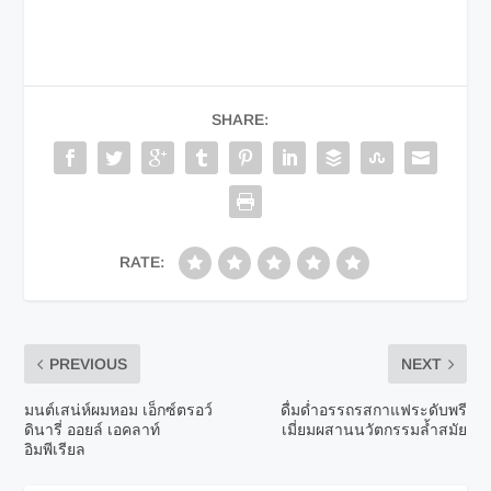
SHARE:
RATE:
PREVIOUS
NEXT
มนต์เสน่ห์ผมหอม เอ็กซ์ตรอว์
ดื่มด่ำอรรถรสกาแฟระดับพรี
ดินารี่ ออยล์ เอคลาท์
เมี่ยมผสานนวัตกรรมล้ำสมัย
อิมพีเรียล