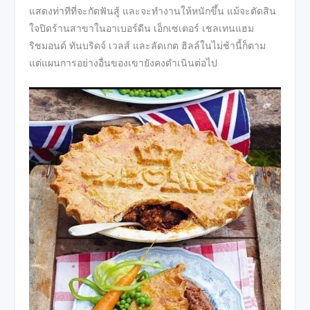
แสดงท่าทีที่จะกัดฟันสู้ และจะทำงานให้หนักขึ้น แม้จะตัดสิน
ใจปิดร้านสาขาในอาเบอร์ดีน เอ็กเซเตอร์ เชลเทนแฮม
ริชมอนด์ ทันบริดจ์ เวลส์ และลัดเกต ฮิลล์ในไม่ช้านี้ก็ตาม
แต่แผนการอย่างอื่นของเขายังคงดำเนินต่อไป