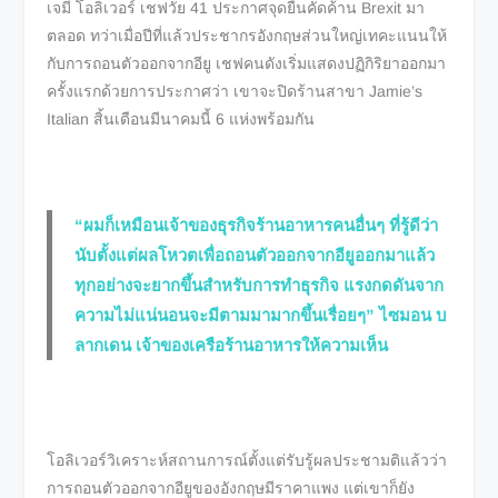
เจมี โอลิเวอร์ เชฟวัย 41 ประกาศจุดยืนคัดค้าน Brexit มา
ตลอด ทว่าเมื่อปีที่แล้วประชากรอังกฤษส่วนใหญ่เทคะแนนให้
กับการถอนตัวออกจากอียู เชฟคนดังเริ่มแสดงปฏิกิริยาออกมา
ครั้งแรกด้วยการประกาศว่า เขาจะปิดร้านสาขา Jamie’s
Italian สิ้นเดือนมีนาคมนี้ 6 แห่งพร้อมกัน
“ผมก็เหมือนเจ้าของธุรกิจร้านอาหารคนอื่นๆ ที่รู้ดีว่า
นับตั้งแต่ผลโหวตเพื่อถอนตัวออกจากอียูออกมาแล้ว
ทุกอย่างจะยากขึ้นสำหรับการทำธุรกิจ แรงกดดันจาก
ความไม่แน่นอนจะมีตามมามากขึ้นเรื่อยๆ” ไซมอน บ
ลากเดน เจ้าของเครือร้านอาหารให้ความเห็น
โอลิเวอร์วิเคราะห์สถานการณ์ตั้งแต่รับรู้ผลประชามติแล้วว่า
การถอนตัวออกจากอียูของอังกฤษมีราคาแพง แต่เขาก็ยัง