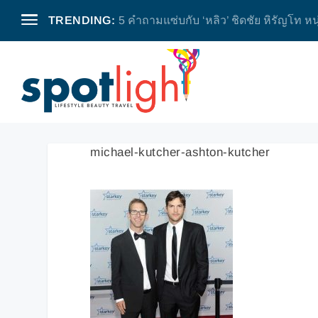
TRENDING:
5 คำถามแซ่บกับ ‘หลิว’ ชิดชัย หิรัญโท หน
michael-kutcher-ashton-kutcher