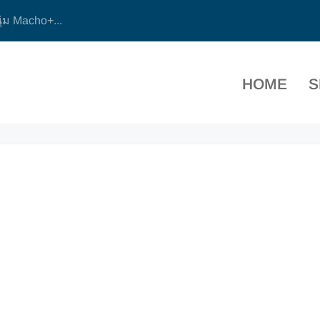
ุ่ม Macho+...
HOME
S