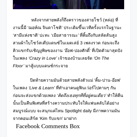
หลังจากสายพลังก็ถึงคราวของสายโชว์ (หล่อ) ที่
งานนี้มี ‘ฌอห์ณ จินดาโชติ’ ประเดิมขึ้นเวทีครั้งแรกในฐานะ
‘สามีแห่งชาติ’ ปะทะ ‘เมียสาธารณะ’ ที่คิ้มถึงกับสลัดส้นสูง
สวมผ้าใบโชว์สเต๊ปแดนซ์ในเมดเล่ย์ 3 เพลงรวด ก่อนจะถึง
คิวแขกรับเชิญงูพิษของงาน ‘อ๊อฟ-ปองศักดิ์’ ที่เปิดตัวมาสุดปัง
ในเพลง
‘Crazy in Love’
เจ้าของบ้านเลยจัด
‘On The
Floor’
มาสู้แบบแดนซ์กระจาย
ปิดท้ายความมันด้วยสายพลังตัวแม่ ‘คิ้ม-ปาน-อ๊อฟ’
ในเพลง
‘Live & Learn’
ที่ทำเอาคนดูฟินเว่อร์ไปตามๆ กัน
ก่อนจะส่งแขกด้วยเพลง
‘คิดถึงเธอทุกทีที่อยู่คนเดียว’
ทำให้คืน
นั้นเป็นคืนพิเศษที่สร้างความประทับใจให้แฟนคลับได้อย่าง
สมบูรณ์แบบ จะสนุกแค่ไหน Spotlight daily มีภาพความมัน
จากคอนเสิร์ต ‘Kim รับแขก’ มาฝาก
Facebook Comments Box