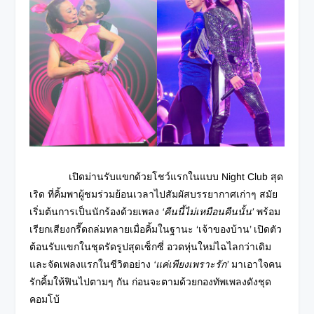
เปิดม่านรับแขกด้วยโชว์แรกในแบบ Night Club สุด
เริด ที่คิ้มพาผู้ชมร่วมย้อนเวลาไปสัมผัสบรรยากาศเก่าๆ สมัย
เริ่มต้นการเป็นนักร้องด้วยเพลง
‘คืนนี้ไม่เหมือนคืนนั้น’
พร้อม
เรียกเสียงกรี๊ดถล่มทลายเมื่อคิ้มในฐานะ ‘เจ้าของบ้าน’ เปิดตัว
ต้อนรับแขกในชุดรัดรูปสุดเซ็กซี่ อวดหุ่นใหม่ไฉไลกว่าเดิม
และจัดเพลงแรกในชีวิตอย่าง
‘แค่เพียงเพราะรัก’
มาเอาใจคน
รักคิ้มให้ฟินไปตามๆ กัน ก่อนจะตามด้วยกองทัพเพลงดังชุด
คอมโบ้