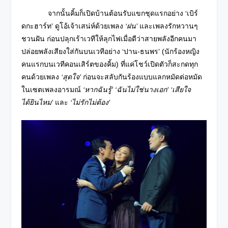
จากนั้นคิ้มก็เปิดบ้านต้อนรับแขกชุดแรกอย่าง ‘เบิร์
ดกะฮาร์ท’ ดูโอ้เจ้าเสน่ห์ด้วยเพลง
‘ฝน’
และเพลงรักหวานๆ
ชวนฝัน ก่อนปลุกเร้าเวทีให้ลุกไฟเมื่อดีว่าสายพลังอีกคนมา
ปล่อยพลังเสียงใส่กันบนเวทีอย่าง ‘ปาน-ธนพร’ (นักร้องหญิง
คนแรกบนเวทีคอนเสิร์ตของคิ้ม) ที่แค่โชว์เปิดตัวก็สะกดทุก
คนด้วยเพลง
‘สุดใจ’
ก่อนจะสลับกันร้องแบบแลกหมัดต่อหมัด
ในเซตเพลงอารมณ์
‘หากฉันรู้’ ‘ฉันไม่ใช่นางเอก’ ‘เสียใจ
ได้ยินไหม’
และ
‘ไม่รักไม่ต้อง’