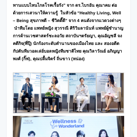
ทานแบบไหนไกลโรคเรื้อรัง
”
จาก ดร.ไบรอัน คุณาคม ต่อ
ด้วยการเสวนาให้ความรู้ ในหัวข้อ
“Healthy Living, Well
– Being สุขภาพดี – ชีวิตดี๊ดี” จาก 4 คนดังจากแวดวงต่างๆ
นำทีมโดย แพทย์หญิง สุวรรณี ศิริวิมลานันท์ แพทย์ผู้ชำนาญ
การด้านเวชศาสตร์ชะลอวัย สถาบันฯตรัยญา, คุณอัญชลี จง
คดีกิจ(พี่ปุ๊) นักร้องระดับตำนานของเมืองไทย และ สองอดีต
กัปตันทีมวอลเล่ย์บอลหญิงทีมชาติไทย คุณวิลาวัณย์ อภิญญา
พงศ์ (กิ๊ฟ), คุณปลื้มจิตร์ ถิ่นขาว (หน่อง)