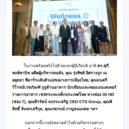
ในงานพร้อมพรั่งไปด้วยแขกผู้มีเกียรติ อาทิ
ดร.สุภี
พงษ์พานิช อดีตผู้บริหารคนดัง, คุณ รุ่งทิพย์ อิศรางกูร ณ
อยุธยา พีอาร์ระดับตัวแม่ของวงการเมืองไทย, คุณมนตรี
วิโรจน์เวชภัณฑ์ กูรูด้านอาหาร นักเขียนและคอมเมนเตเตอร์
รายการอาหาร เชฟกระทะหล็กประเทศไทย ทางช่อง
35 HD
(ช่อง 7), คุณธีรรัตน์ จงประเสริฐ CEO CTS Group, คุณพิ
สิทธิ์ จันทรเสรีกุล, คุณภชกรณ์ กาญจนมงคล ฯลฯ
นอกจากนี้งานยังคลาคล่ำไปด้วยกิจกรรมต่างๆ