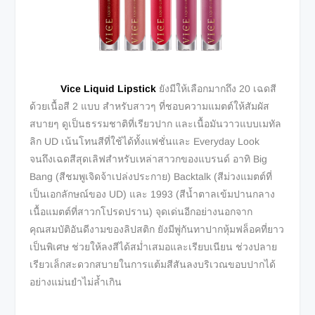
Vice Liquid Lipstick
ยังมีให้เลือกมากถึง 20 เฉดสี
ด้วยเนื้อสี 2 แบบ สำหรับสาวๆ ที่ชอบความแมตต์ให้สัมผัส
สบายๆ ดูเป็นธรรมชาติที่เรียวปาก และเนื้อมันวาวแบบเมทัล
ลิก UD เน้นโทนสีที่ใช้ได้ทั้งแฟชั่นและ Everyday Look
จนถึงเฉดสีสุดเลิฟสำหรับเหล่าสาวกของแบรนด์ อาทิ Big
Bang (สีชมพูเจิดจ้าเปล่งประกาย) Backtalk (สีม่วงแมตต์ที่
เป็นเอกลักษณ์ของ UD) และ 1993 (สีน้ำตาลเข้มปานกลาง
เนื้อแมตต์ที่สาวกโปรดปราน) จุดเด่นอีกอย่างนอกจาก
คุณสมบัติอันดีงามของลิปสติก ยังมีพู่กันทาปากหุ้มฟล็อคที่ยาว
เป็นพิเศษ ช่วยให้ลงสีได้สม่ำเสมอและเรียบเนียน ช่วงปลาย
เรียวเล็กสะดวกสบายในการแต้มสีสันลงบริเวณขอบปากได้
อย่างแม่นยำไม่ล้ำเกิน