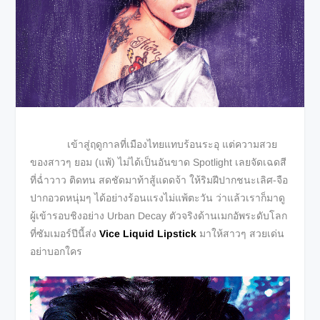
เข้าสู่ฤดูกาลที่เมืองไทยแทบร้อนระอุ แต่ความสวย
ของสาวๆ ยอม (แพ้) ไม่ได้เป็นอันขาด Spotlight เลยจัดเฉดสี
ที่ฉ่ำวาว ติดทน สดชัดมาท้าสู้แดดจ้า ให้ริมฝีปากชนะเลิศ-จือ
ปากอวดหนุ่มๆ ได้อย่างร้อนแรงไม่แพ้ตะวัน ว่าแล้วเราก็มาดู
ผู้เข้ารอบชิงอย่าง Urban Decay ตัวจริงด้านเมกอัพระดับโลก
ที่ซัมเมอร์ปีนี้ส่ง
Vice Liquid Lipstick
มาให้สาวๆ สวยเด่น
อย่าบอกใคร