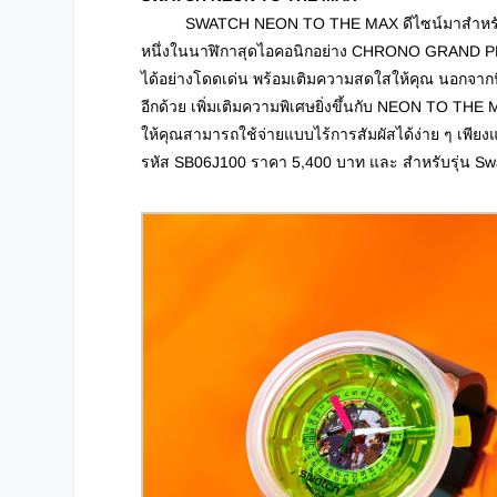
SWATCH NEON TO THE MAX ดีไซน์มาสำหรับคนที่
หนึ่งในนาฬิกาสุดไอคอนิกอย่าง CHRONO GRAND PRIX
ได้อย่างโดดเด่น พร้อมเติมความสดใสให้คุณ นอกจากนี้
อีกด้วย เพิ่มเติมความพิเศษยิ่งขึ้นกับ NEON TO THE 
ให้คุณสามารถใช้จ่ายแบบไร้การสัมผัสได้ง่าย ๆ เพียงแ
รหัส SB06J100 ราคา 5,400 บาท และ สำหรับรุ่น S