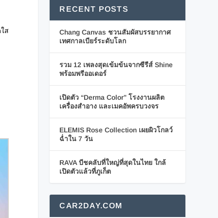
RECENT POSTS
ดใส
Chang Canvas ชวนสัมผัสบรรยากาศ
เทศกาลเบียร์ระดับโลก
รวม 12 เพลงสุดเข้มข้นจากซีรีส์ Shine
พร้อมพรีออเดอร์
เปิดตัว “Derma Color” โรงงานผลิต
เครื่องสำอาง และเมคอัพครบวงจร
ELEMIS Rose Collection เผยผิวโกลว์
ฉ่ำใน 7 วัน
RAVA บีชคลับที่ใหญ่ที่สุดในไทย ใกล้
เปิดตัวแล้วที่ภูเก็ต
CAR2DAY.COM