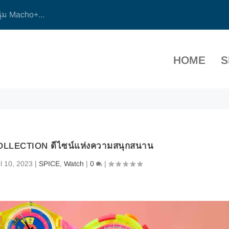
ุ่ม Macho+...
HOME
S
LECTION ดีไซน์แห่งความสนุกสนาน
l 10, 2023
|
SPICE
,
Watch
|
0
|