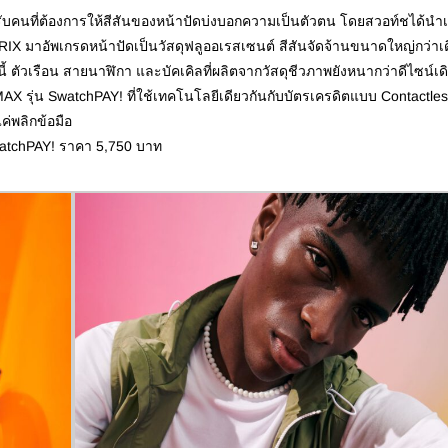
ต้องการให้สีสันของหน้าปัดบ่งบอกความเป็นตัวตน โดยสวอท์ชได้นำ
 มาอัพเกรดหน้าปัดเป็นวัสดุฟลูออเรสเซนต์ สีสันจัดจ้านขนาดใหญ่กว่าเ
 ตัวเรือน สายนาฬิกา และบัคเคิลที่ผลิตจากวัสดุชีวภาพยังหนากว่าดีไซน์เด
MAX รุ่น SwatchPAY! ที่ใช้เทคโนโลยีเดียวกันกับบัตรเครดิตแบบ Contactle
ค่พลิกข้อมือ
watchPAY! ราคา 5,750 บาท