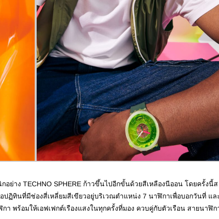
 TECHNO SPHERE ก้าวขึ้นไปอีกขั้นด้วยสีเหลืองนีออน โดยครั้งนี้ส
ฏิทินที่มีช่องสี่เหลี่ยมสีเขียวอยู่บริเวณตำแหน่ง 7 นาฬิกาเพื่อบอกวันที่ แล
า พร้อมให้เอฟเฟกต์เรืองแสงในทุกครั้งที่มอง ควบคู่กับตัวเรือน สายนาฬิก