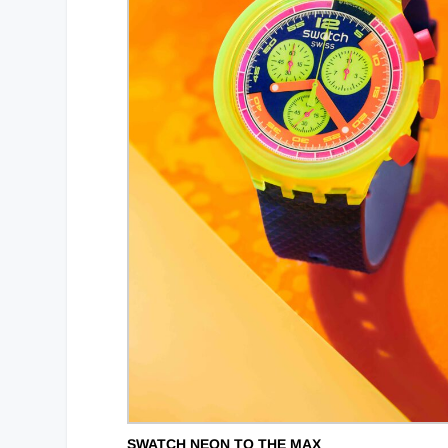
SWATCH NEON TO THE MAX