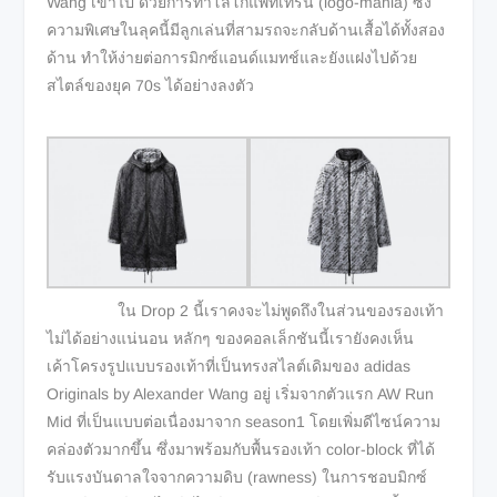
Wang เข้าไป ด้วยการทำโลโก้แพทเทิร์น (logo-mania) ซึ่ง
ความพิเศษในลุคนี้มีลูกเล่นที่สามรถจะกลับด้านเสื้อได้ทั้งสอง
ด้าน ทำให้ง่ายต่อการมิกซ์แอนด์แมทช์และยังแฝงไปด้วย
สไตล์ของยุค 70s ได้อย่างลงตัว
ใน Drop 2 นี้เราคงจะไม่พูดถึงในส่วนของรองเท้า
ไม่ได้อย่างแน่นอน หลักๆ ของคอลเล็กชันนี้เรายังคงเห็น
เค้าโครงรูปแบบรองเท้าที่เป็นทรงสไลต์เดิมของ adidas
Originals by Alexander Wang อยู่ เริ่มจากตัวแรก AW Run
Mid ที่เป็นแบบต่อเนื่องมาจาก season1 โดยเพิ่มดีไซน์ความ
คล่องตัวมากขึ้น ซึ่งมาพร้อมกับพื้นรองเท้า color-block ที่ได้
รับแรงบันดาลใจจากความดิบ (rawness) ในการชอบมิกซ์