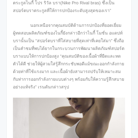
ตระกูลไนกี้ โปร ริวัล บรา(Nike Pro Rival bras) ซึ่งเป็น
สปอร์ตบราตระกูลที่ให้การปกป้องระดับสูงสุดของเรา”
นอกเหนือจากคุณสมบัติด้านการปกป้องที่ยอดเยี่ยม
ผู้ทดสอบผลิตภัณฑ์ของไนกี้ยังกล่าวอีกว่าไนกี้ โมชั่น อแดปท์
บรานั้นเป็น “สปอร์ตบราที่ใส่สบายที่สุดเท่าที่เคยใส่มา” ซึ่งถือ
เป็นคำชมที่พบได้ยากในกระบวนการพัฒนาผลิตภัณฑ์สปอร์ต
บราแบบให้การปกป้องสูง “คุณสมบัติของเนื้อผ้าที่ยืดและหด
ตัวได้ดี ช่วยให้ผู้สวมใส่รู้สึกกระชับพอดีแม้ขณะออกกำลังกาย
ด้วยท่าที่ใช้แรงมาก และเนื้อผ้ายังสามารถปรับให้เหมาะสม
กับท่าการออกกำลังกายแบบต่างๆ พร้อมกับให้ความรู้สึกสบาย
อย่างแท้จริง” เรนดันกล่าวสรุป