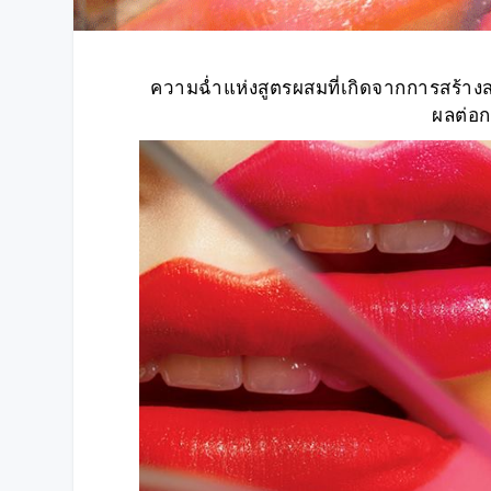
ความฉ่ำแห่งสูตรผสมที่เกิดจ
ากการสร้างสร
ผลต่อก