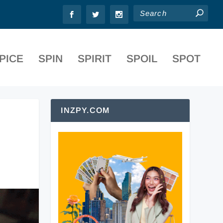
PICE
SPIN
SPIRIT
SPOIL
SPOT
INZPY.COM