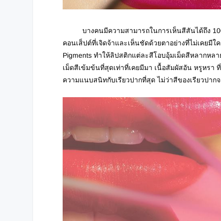
บางคนมีความสามารถในการเห
็นสีสันได้ถึง 
คอนเส็ปต์ที่เจิดจ้าและเห็นชัดด้วยตาอย่างที่ไม่เค
Pigments ทำให้ลิปสติ
กแต่ละสีโอบอุ้มเม็ดสีหลากห
ลาย
เม็ดสีเข้มข้นที่
สุดเท่าที่เคยมีมา เนื้อสัมผัสอัน หรูหรา
ความแนบสนิทกับเรียวปากท
ี่สุด ไม่ว่าสีของเรียวปาก