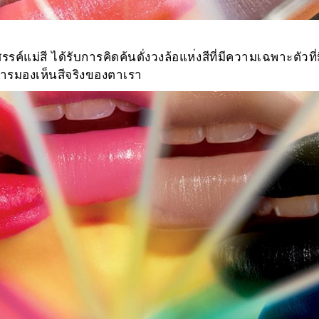
รค์แม่สี ได้รับการคิดค้นดั่งวงล้อแห
่งสีที่มีความเฉพาะตัวที่
ารมองเห็นสีจริงของตา
เรา