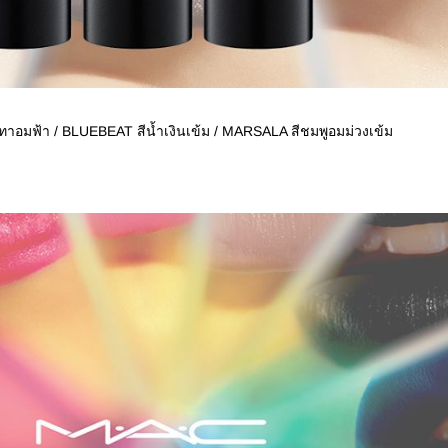
าอมฟ้า / BLUEBEAT สีน้ำเงินเข้ม /
MARSALA สีชมพูอมม่วงเข้ม