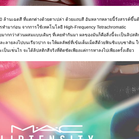
100 ล้านเฉดสี ที่แตกต่างด้วยตาเ
ปล่า ด้วยแถบสี อันหลากหลายนี้รังสรรค์ขึ้นด
ยมีใครทำมาก่อน จากการใช้เทคโนโลยี High-Frequency Tetrachromatic
มากกว่าส่วนผสมแบบเดิมๆ ที่เคยทำกันมา ผลของมันก็คือสิ่งนี้จะเป็น
ลิปสติก
 ที่ละลายลงไปบนเรียวปาก จะให้ผลลัพธ์ที่เข้มเต็มเม็
ดสีด้วยฟินชิแบบซาติน ให
จะเป็นเช
่นไร จะได้ลิปสติกสีจริงที่ติดชั
ดเพียงแค่การทาลงไปเพียงครั้งเดียว