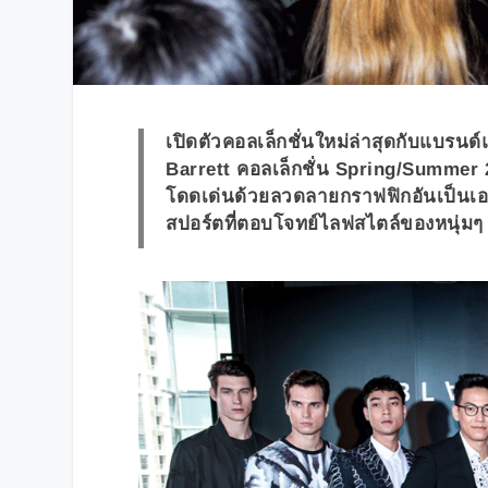
เปิดตัวคอลเล็กชั่นใหม่ล่าสุดกับแบรน
Barrett คอลเล็กชั่น Spring/Summer
โดดเด่นด้วยลวดลายกราฟฟิกอันเป็นเอกลั
สปอร์ตที่ตอบโจทย์ไลฟสไตล์ของหนุ่มๆ ย