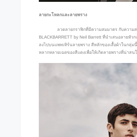
ลายกะโหลกและลายพราง
ลวดลายกราฟิกที่มีความสมมาตร กับความสมดุลของ
BLACKBARRETT by Neil Barrett ที่นำเสนอลายหัวกะ
ลงไปบนแพทเทิร์นลายพราง สีหลักของเสื้อผ้าในกลุ่ม
หลากหลายเฉดของสีแดงเพื่อให้เกิดลายพรางที่น่าสนใจยิ