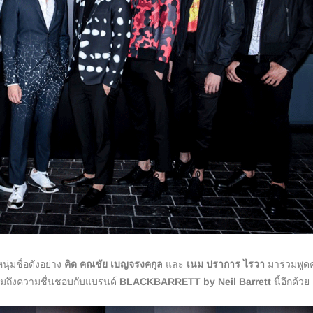
มชื่อดังอย่าง
คิด คณชัย เบญจรงคกุล
และ
เนม ปราการ ไรวา
มาร่วมพูดค
รวมถึงความชื่นชอบกับแบรนด์
BLACKBARRETT by Neil Barrett
นี้อีกด้วย