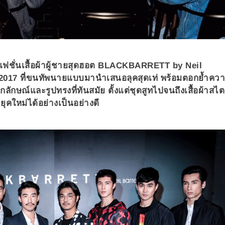
ด์แฟชั่นเสื้อผ้าผู้ชายสุดฮอต BLACKBARRETT by Neil
 2017 ที่ขนทัพนายแบบมานำเสนอลุคสุดเท่ พร้อมตอกย้ำคว
กษณ์และรูปทรงที่ทันสมัย ตั้งแต่ชุดสูทไปจนถึงเสื้อผ้าสไต
ุคใหม่ได้อย่างเป็นอย่างดี