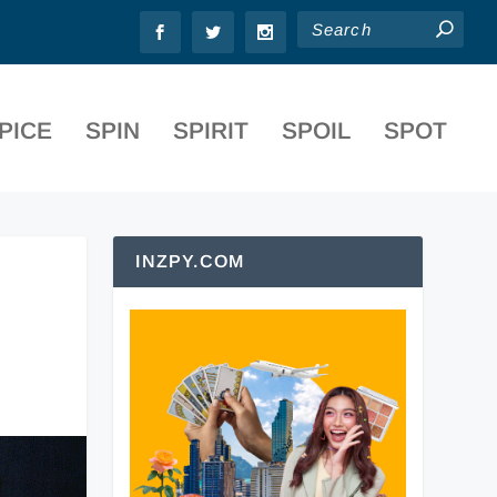
PICE
SPIN
SPIRIT
SPOIL
SPOT
INZPY.COM