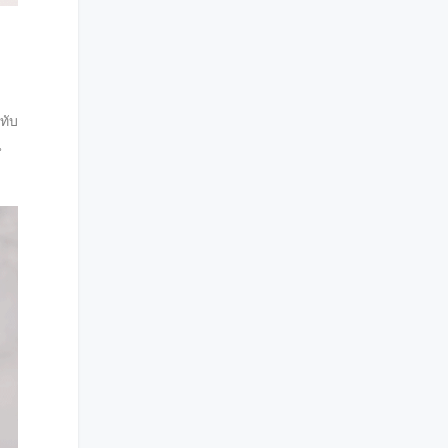
ทับ
น