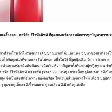
่าแค่ริ้วรอย…ลอ
รีอัล รีไวทัลลิฟท์ ที่สุดของนวัตกรรมจัดการทุก
ปัญหาความร่
วที่ร่วงโร
ย ถ้าไม่รีบจัดการสัญญาณแรกนี
้ตั้งแต่เนิ่นๆ ปัญหาของผิวที่ร่วงโ
ยบได้กับถุงน่องที่ขาดแ
ละรันไม่หยุด หนึ่งในวิธีที่ผู้หญิงเลือก
จัดการด้วยการ
ารท
ำเลเซอร์มาคิดค้นพัฒนาผลิตภ
ัณฑ์จากปัญหาตั้งต้นของผู้ห
ญิงทุกคน ว่าด
ล ปารีส รีไวทัลลิฟท์ X3 เซรั่ม (ราคา 990 บาท) เซรั่มเนื้อฟลูอิดบางเบาที่
เข้ม
ง ซึ่งเป็นลิขสิทธิ์เฉพาะของล
อรีอัล ให้ผิวนุ่มลื่นดุจแพรไหม เพื่อ 3 ปฏิบัติ
.รูขุมขนดูเล็กลง 2.ริ้วรอยแรกดูลดเลือน 3.ผิวเด้งดูเต่งตึง