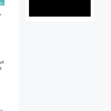
ต
ปริ
ร์
้า