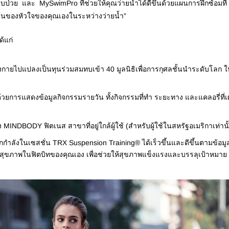
่วย และ MySwimPro ที่ช่วยให้คุณว่ายน้ำได้ดีขึ้นด้วยแผนการฝึกซ้อมที่
ต้นของหัวใจของคุณเองในระหว่างว่ายน้ำ”
ด้แก่
งกายไปแปลงเป็นทุนร่วมสมทบเข้า 40 มูลนิธิเพื่อการกุศลชั้นนำระดับโลก 
ด้วยการแสดงข้อมูลกิจกรรมรายวัน ทั้งกิจกรรมที่ทำ ระยะทาง และแคลอรี่ที่
NDBODY ฟิตเนส สาขาที่อยู่ใกล้ผู้ใช้ (สำหรับผู้ใช้ในสหรัฐอเมริกาเท่านั
กำลังในเซสชั่น TRX Suspension Training® ได้เร็วขึ้นและดีขึ้นตามข้อมู
ูลสุขภาพในฟิตบิทของคุณเอง เพื่อช่วยให้สุขภาพแข็งแรงและบรรลุเป้าหมาย