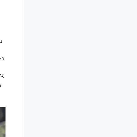
ใน
เผา
้น)
ล