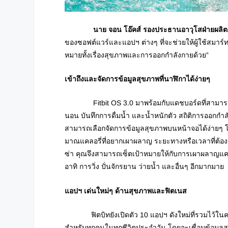
นาย จอน โอ๊คส์ รองประธานอาวุโสฝ่ายผลิตภั
ของซอฟต์แวร์และแอปฯ ต่างๆ ที่จะช่วยให้ผู้ใช้สมาร์ท
หมายทั้งเรื่องสุขภาพและการออกกำลังกายด้วย”
เข้าถึงและจัดการข้อมูลสุขภาพที่นาฬิกาได้ง่ายๆ
Fitbit OS 3.0 มาพร้อมกับแดชบอร์ดที่สามารถแสด
นอน บันทึกการดื่มน้ำ และน้ำหนักตัว สถิติการออกกำลั
สามารถเลือกจัดการข้อมูลสุขภาพบนหน้าจอได้ง่ายๆ โ
มาณแคลอรี่ที่อยากเผาผลาญ ระยะทางหรือเวลาที่ต้องกา
ซ่า คุณจึงสามารถเซ็ตเป้าหมายให้กับการเผาผลาญแคล
อาทิ การวิ่ง ปั่นจักรยาน ว่ายน้ำ และอื่นๆ อีกมากมาย
แอปฯ เด่นใหม่ๆ ด้านสุขภาพและฟิตเนส
ฟิตบิทยังเปิดตัว 10 แอปฯ ดังใหม่ที่รวมไว้ในคล
สำหรับทุกคนในทุกชีวิตประจำวัน โดยจะเชื่อมข้อมู