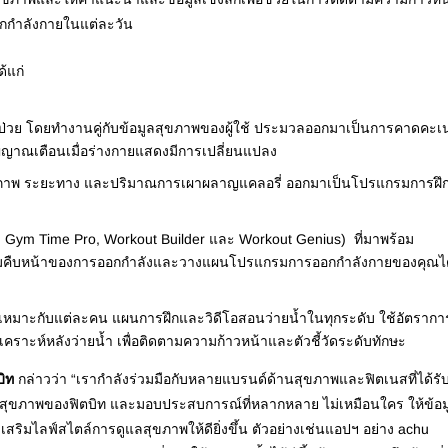
กกำลังกายในแต่ละวัน
้แก่
ป่วย โดยทำงานคู่กับข้อมูลสุขภาพของผู้ใช้ ประมวลออกมาเป็นการคาดคะเ
สัญญาณเตือนเมื่อร่างกายแสดงมีการเปลี่ยนแปลง
ุขภาพ ระยะทาง และปริมาณการเผาผลาญแคลอรี่ ออกมาเป็นโปรแกรมการฝึกว
 Gym Time Pro, Workout Builder และ Workout Genius) ที่มาพร้อม
ความคืบหน้าของการออกกำลังและวางแผนโปรแกรมการออกกำลังกายของคุณไ
้เหมาะกับแต่ละคน แผนการฝึกและวิดีโอสอนว่ายน้ำในทุกระดับ ใช้อัตรากา
ิเคราะห์หลังว่ายน้ำ เพื่อติดตามความก้าวหน้าและตัวชี้วัดระดับทักษะ
ิท
กล่าวว่า “เรากำลังร่วมมือกับหลายแบรนด์ด้านสุขภาพและฟิตเนสที่ได้รั
ูลสุขภาพของฟิตบิท และมอบประสบการณ์ที่หลากหลาย ไม่เหมือนใคร ให้ข้อม
เสริมไลฟ์สไตล์การดูแลสุขภาพให้ดียิ่งขึ้น ตัวอย่างเช่นแอปฯ อย่าง achu