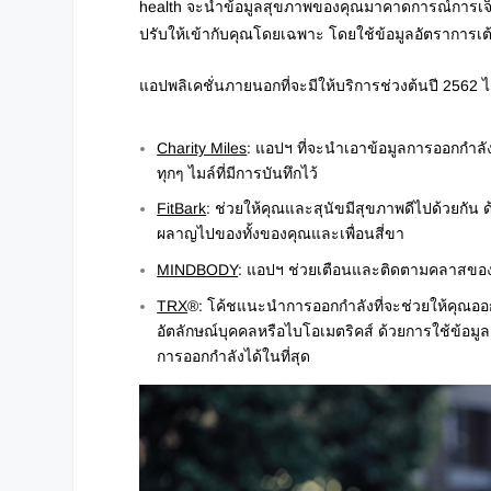
health จะนำข้อมูลสุขภาพของคุณมาคาดการณ์การเจ็บป
ปรับให้เข้ากับคุณโดยเฉพาะ โดยใช้ข้อมูลอัตราการเ
แอปพลิเคชั่นภายนอกที่จะมีให้บริการช่วงต้นปี 2562 ไ
Charity Miles
: แอปฯ ที่จะนำเอาข้อมูลการออกกำลั
ทุกๆ ไมล์ที่มีการบันทึกไว้
FitBark
: ช่วยให้คุณและสุนัขมีสุขภาพดีไปด้วยกัน 
ผลาญไปของทั้งของคุณและเพื่อนสี่ขา
MINDBODY
: แอปฯ ช่วยเตือนและติดตามคลาสของ MI
TRX
®
: โค้ชแนะนำการออกกำลังที่จะช่วยให้คุณออก
อัตลักษณ์บุคคลหรือไบโอเมตริคส์ ด้วยการใช้ข้อม
การออกกำลังได้ในที่สุด