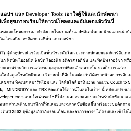
แอปฯ และ
Developer Tools
เอาใจผู้ใช้และนักพัฒนา
พื่อสุขภาพพร้อมให้ดาวน์โหลดและอัปเดตแล้ววันนี้
และโหมดการออกกำลังกายใหม่รวมทั้งแอปพลิเคชั่นยอดนิยมและหน้าปั
ค ไอออนิค: อาดิดาส เอดิชั่น และเวอร์ซ่า
FIT)
ผู้นำอุปกรณ์แวร์เอเบิลชั้นนำระดับโลก ประกาศปล่อยซอฟต์แวร์อัปเดต
้แก่ ฟิตบิท ไอออนิค ฟิตบิท ไอออนิค อดิดาส เอดิชั่น และฟิตบิท เวอร์ซ่า พร้
.0 จะมาพร้อมกับการแสดงข้อมูลสุขภาพที่ละเอียดมากขึ้น รวมถึงการแสดง
่ข้อมูลน้ำหนักตัวและปริมาณน้ำที่ดื่มในแต่ละวันได้จากหน้าจอ การอัปเ
านสุขภาพ ฟิตเนส สมาร์ทโฮม และ ไลฟ์สไตล์ อาทิ achu health, Couch to 5
k, , MINDBODY และ TRX ที่จะเปิดให้ดาวน์โหลดในเร็วๆ นี้ คลังแอปฯ ขอ
ี developer tools แบบโอเพ่นซอร์ซที่ใช้งานสะดวกและง่ายสำหรับนักพัฒนาแ
ตเนส ส่วนหน้าปัดนาฬิกาก็ทันสมัยและฉลาดซับซ้อนขึ้น พร้อมระบบติดตาม
วงต้นปี 2562 ดูข้อมูลเกี่ยวกับรอบเดือน และอาการต่างๆ ได้ครบและเข้าใจได