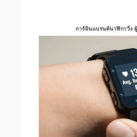
การ์มินแบรนด์นาฬิกาวิ่ง