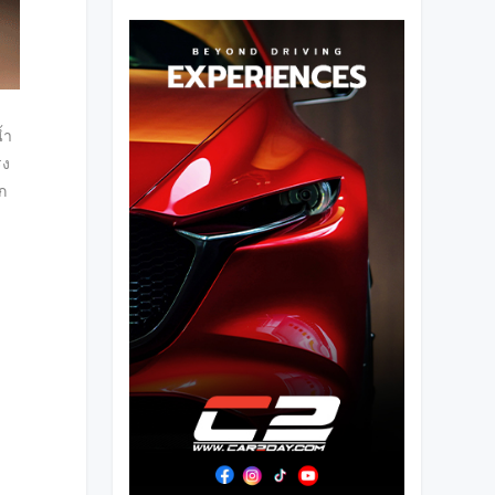
้ำ
รง
ก