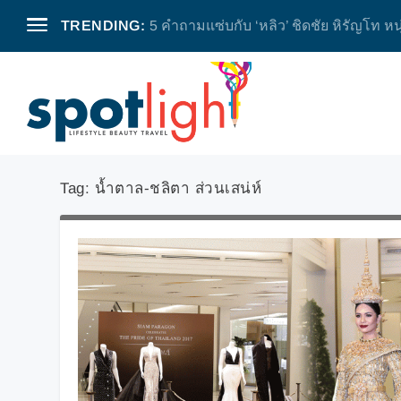
TRENDING:
5 คำถามแซ่บกับ ‘หลิว’ ชิดชัย หิรัญโท หน
Tag:
น้ำตาล-ชลิตา ส่วนเสน่ห์