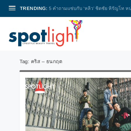
TRENDING:
5 คำถามแซ่บกับ ‘หลิว’ ชิดชัย หิรัญโท หน
Tag:
คริส – ธนกฤต