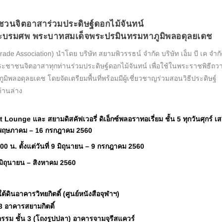
ชวนจิตอาสาร่วมประดิษฐ์ดอกไม้จันทน์
ะบรมศพ พระบาทสมเด็จพระปรมินทรมหาภูมิพลอดุลยเดช
e Association) นำโดย บริษัท สยามพิวรรธน์ จำกัด บริษัท เอ็ม บี เค จำก
ชาชนจิตอาสาทุกท่านร่วมประดิษฐ์ดอกไม้จันทน์ เพื่อใช้ในพระราชพิธีถว
อดุลยเดช โดยจัดเตรียมพื้นที่พร้อมมีผู้เชี่ยวชาญร่วมสอนวิธีประดิษฐ์
้านล่าง
 Lounge และ สยามดิสคัฟเวอรี่ ดิเอ็กซ์พลอราทอเรี่ยม ชั้น 5 ทุกวันศุกร์ เส
 19 พฤษภาคม – 16 กรกฎาคม 2560
0 น. ตั้งแต่วันที่ 9 มิถุนายน – 9 กรกฎาคม 2560
มิถุนายน – สิงหาคม 2560
ดินอาคารวิทยกิตติ์ (ศูนย์หนังสือจุฬาฯ)
 อาคารสยามกิตติ์
รรม ชั้น 3 (โถงรูปปลา) อาคารจามจุรีสแควร์