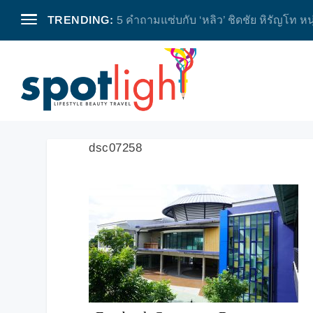
TRENDING:
5 คำถามแซ่บกับ ‘หลิว’ ชิดชัย หิรัญโท หน
dsc07258