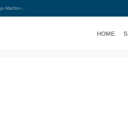
ุ่ม Macho+...
HOME
S