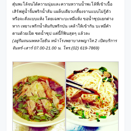
ตุ๋นพะโล้จนได้ความนุ่มและความหวานน้ำพะโล้ที่เข้าเนื้อ
เสิร์ฟคู่น้ำจิ้มพริกน้ำส้ม แผล็บเดียวเกลี้ยงจานแบบไม่รู้ตัว
หรือจะสั่งแบบแห้ง โดยเฉพาะบะหมี่แห้ง ขอน้ำซุปแยกต่าง
หาก เหยาะพริกน้ำส้มกับพริกป่น เคล้าให้เข้ากัน บะหมี่คำ
ตามด้วยเป็ด ซดน้ำซุป แค่นี้ก็ฟินสุดๆ แล้วละ
(อยู่ริมถนนพหลโยธิน หน้าโรงพยาบาลพญาไท
2 เปิดบริการ
จันทร์-เสาร์ 07.00-21.00 น. โทร.(02) 619-7869)