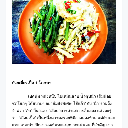
ก๋วยเตี๋ยวเป็ด
1 โภชนา
เป็ดนุ่ม หนังหนึบ ไม่เหม็นสาบ น้ำซุปนัว เค็มน้อย
ซดโฮกๆ ได้สบายๆ อย่าลืมสั่งพิเศษ ‘ไส้แก้ว’ กับ ‘ปีก’ รวมถึง
จำพวก ‘ตับ’ ‘กึ๋น’ และ ‘เลือด’ ควรค่าแก่การลิ้มลอง แล้วจะรู้
ว่า ‘เลือดเป็ด’ เป็นหนึ่งความอร่อยที่มิอาจมองข้าม แต่ถ้าชอบ
แทะ แนะนำ ‘ปีก-ขา-คอ’ แทะสนุกปากแน่นอน ที่สำคัญ เขา