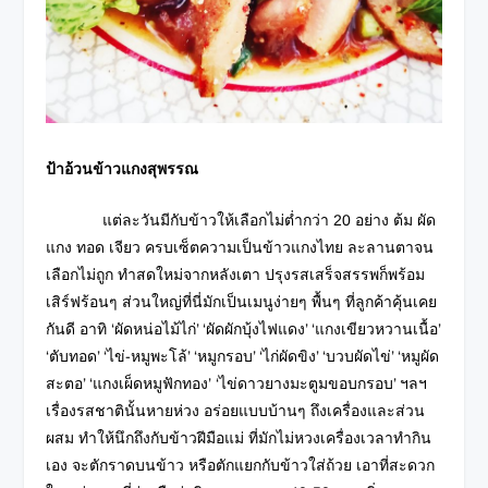
ป้าอ้วนข้าวแกงสุพรรณ
แต่ละวันมีกับข้าวให้เลือกไม่ต่ำกว่า 20 อย่าง ต้ม ผัด
แกง ทอด เจียว ครบเซ็ตความเป็นข้าวแกงไทย ละลานตาจน
เลือกไม่ถูก ทำสดใหม่จากหลังเตา ปรุงรสเสร็จสรรพก็พร้อม
เสิร์ฟร้อนๆ ส่วนใหญ่ที่นี่มักเป็นเมนูง่ายๆ พื้นๆ ที่ลูกค้าคุ้นเคย
กันดี อาทิ ‘ผัดหน่อไม้ไก่’ ‘ผัดผักบุ้งไฟแดง’ ‘แกงเขียวหวานเนื้อ’
‘ตับทอด’ ‘ไข่-หมูพะโล้’ ‘หมูกรอบ’ ‘ไก่ผัดขิง’ ‘บวบผัดไข่’ ‘หมูผัด
สะตอ’ ‘แกงเผ็ดหมูฟักทอง’ ‘ไข่ดาวยางมะตูมขอบกรอบ’ ฯลฯ
เรื่องรสชาตินั้นหายห่วง อร่อยแบบบ้านๆ ถึงเครื่องและส่วน
ผสม ทำให้นึกถึงกับข้าวฝีมือแม่ ที่มักไม่หวงเครื่องเวลาทำกิน
เอง จะตักราดบนข้าว หรือตักแยกกับข้าวใส่ถ้วย เอาที่สะดวก