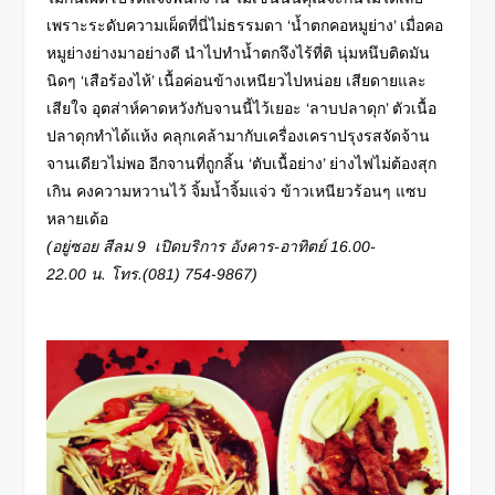
เพราะระดับความเผ็ดที่นี่ไม่ธรรมดา ‘น้ำตกคอหมูย่าง’ เมื่อคอ
หมูย่างย่างมาอย่างดี นำไปทำน้ำตกจึงไร้ที่ติ นุ่มหนึบติดมัน
นิดๆ ‘เสือร้องไห้’ เนื้อค่อนข้างเหนียวไปหน่อย เสียดายและ
เสียใจ อุตส่าห์คาดหวังกับจานนี้ไว้เยอะ ‘ลาบปลาดุก’ ตัวเนื้อ
ปลาดุกทำได้แห้ง คลุกเคล้ามากับเครื่องเคราปรุงรสจัดจ้าน
จานเดียวไม่พอ อีกจานที่ถูกลิ้น ‘ตับเนื้อย่าง’ ย่างไฟไม่ต้องสุก
เกิน คงความหวานไว้ จิ้มน้ำจิ้มแจ่ว ข้าวเหนียวร้อนๆ แซบ
หลายเด้อ
(อยู่ซอย
สีลม 9 เปิดบริการ อังคาร-อาทิตย์ 16.00-
22.00 น. โทร.(081) 754-9867)